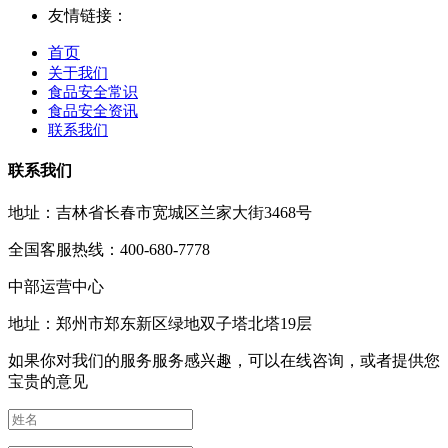
友情链接：
首页
关于我们
食品安全常识
食品安全资讯
联系我们
联系我们
地址：吉林省长春市宽城区兰家大街3468号
全国客服热线：400-680-7778
中部运营中心
地址：郑州市郑东新区绿地双子塔北塔19层
如果你对我们的服务服务感兴趣，可以在线咨询，或者提供您
宝贵的意见