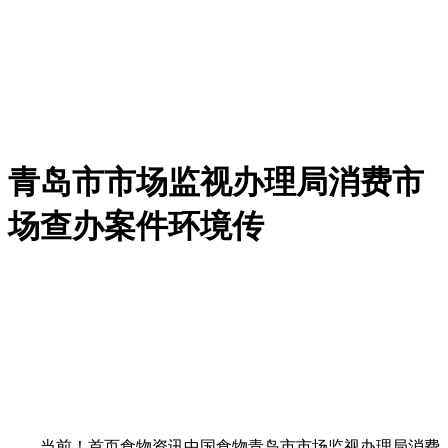
青岛市市场监视办理局消费市
场查办案件环境传
当前！首页食物资讯中国食物青岛市市场监视办理局消费