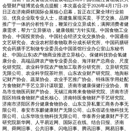
会暨财产链博览会焦点提醒：本次嘉会定于2026年4月17日-19
日正在济南舜耕国际会展核心启幕，旨正在汇聚全球行业前
沿、优良企业取专业人士，搭建集展现买卖、手艺交换、品牌
推广于一体的分析性平台，鞭策行业立异成长，满脚消费者健
康需求，帮力“立异驱动，健康领航”方针实现。中国食物工业
协会、中国投资协会、中国社会经济文化交换协会、中国通俗
文艺研究会、农业农村部食物取养分成长研究所、中国药膳研
究会药膳手艺制做专业委员会中国茶馆行业办公室山东秘书
处、中国(山东)农产物商业推进立异核心、保健科技协会氢健
康分会、高端品牌农产物专业委员会、海洋财产总商会、尺度
化研究院、农业科学院农产物加工取养分研究所、立异研究院
无限公司、农业科学院茶叶所、山东农业财产研究院、地舆标
记财产协会、蔬菜协会、农业手艺推广协会、特殊医学用处配
方食物财产手艺立异计谋联盟、济南市健康保健行业协会、青
岛市生物医药财产协会、无锡江南将来食物研究院、济南市济
阳区特殊食物财产成长核心、济南特医食物财产手艺研究院、
济南市济阳区养分健康食物协会、山东立异私董汇商务办事无
限公司、泰安市东麒健康财产无限公司、山东佰诺生物科技无
限公司、山东华玫生物科技无限公司、华泰养分健康财产手艺
研究院新华网、人平易近网、国际正在线、结合日报、济南
网、舜网旧事、公共旧事、闪电旧事、腾讯旧事、网易旧事、