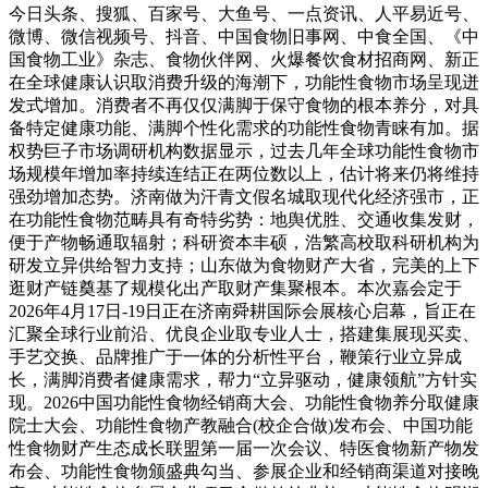
今日头条、搜狐、百家号、大鱼号、一点资讯、人平易近号、
微博、微信视频号、抖音、中国食物旧事网、中食全国、《中
国食物工业》杂志、食物伙伴网、火爆餐饮食材招商网、新正
在全球健康认识取消费升级的海潮下，功能性食物市场呈现迸
发式增加。消费者不再仅仅满脚于保守食物的根本养分，对具
备特定健康功能、满脚个性化需求的功能性食物青睐有加。据
权势巨子市场调研机构数据显示，过去几年全球功能性食物市
场规模年增加率持续连结正在两位数以上，估计将来仍将维持
强劲增加态势。济南做为汗青文假名城取现代化经济强市，正
在功能性食物范畴具有奇特劣势：地舆优胜、交通收集发财，
便于产物畅通取辐射；科研资本丰硕，浩繁高校取科研机构为
研发立异供给智力支持；山东做为食物财产大省，完美的上下
逛财产链奠基了规模化出产取财产集聚根本。本次嘉会定于
2026年4月17日-19日正在济南舜耕国际会展核心启幕，旨正在
汇聚全球行业前沿、优良企业取专业人士，搭建集展现买卖、
手艺交换、品牌推广于一体的分析性平台，鞭策行业立异成
长，满脚消费者健康需求，帮力“立异驱动，健康领航”方针实
现。2026中国功能性食物经销商大会、功能性食物养分取健康
院士大会、功能性食物产教融合(校企合做)发布会、中国功能
性食物财产生态成长联盟第一届一次会议、特医食物新产物发
布会、功能性食物颁盛典勾当、参展企业和经销商渠道对接晚