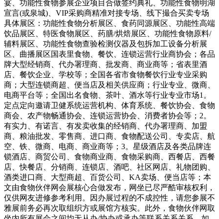
宴、功能性食物参展企业项目合做签约典礼、功能性食物明湖
宣言(或泉城)、VIP采购商精准对接专场、线下撮合买卖专场
具体展区：功能性食物分析展区、食药同源展区、功能性高端
饮品展区、特医食物展区、药膳/烘焙展区、功能性食物原料/
辅料展区、功能性食物查验检测仪器及包拆加工设备分析展
区、曲播展区国表里食物、餐饮、连锁运营行业商协会；各品
牌大型经销商、代办署理商、批发商、商业商等；省表里酒
店、餐饮企业、学校等；全国各省市食物餐饮行业专业采购
商；大型连锁商超、便当店及相关供应商；行业专业、微商、
电商平台等；全国出名食物、茶叶、酒水等行业专业市场1。
定点定向邀请卫健系统运营机构、体育系统、餐饮协会、食物
商会、农产物畅通协会、连锁运营协会、消费者协会等；2。
有实力、有诺言、有发卖收集的经销商、代办署理商、加盟
商、粮油批发、零售商、进口商、食物配送公司、专卖店、航
空、铁、微商、电商、商业商等；3。星级酒店及各类品牌连
锁酒店、商贸公司、食物商业商、食物采购商、西餐店、西餐
店、快餐店、分销商、连锁店、酒吧、社区网店、礼物团购、
酒类进口商、大型商超、百货公司、KA卖场、便当店等；本
文由食物伙伴网会展核心合做发布，网坐已尽严酷审核权利，
仅供网友进修参考利用。因办展过程的不成控性，请您参展不
雅展前务必再次取组织方或展馆方核实。此外，食物伙伴网取
坐内所有展会之间均无从办/协办或承办等联系关系关系。如