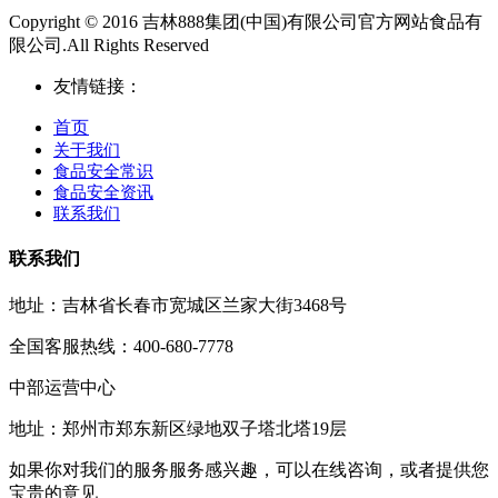
Copyright © 2016 吉林888集团(中国)有限公司官方网站食品有
限公司.All Rights Reserved
友情链接：
首页
关于我们
食品安全常识
食品安全资讯
联系我们
联系我们
地址：吉林省长春市宽城区兰家大街3468号
全国客服热线：400-680-7778
中部运营中心
地址：郑州市郑东新区绿地双子塔北塔19层
如果你对我们的服务服务感兴趣，可以在线咨询，或者提供您
宝贵的意见