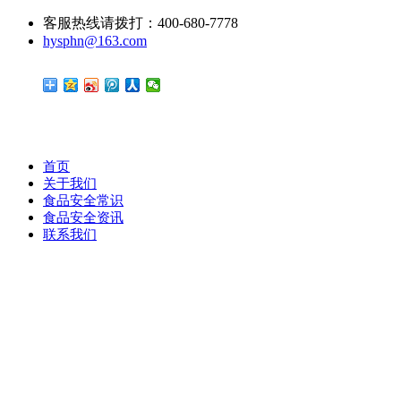
客服热线请拨打：400-680-7778
hysphn@163.com
首页
关于我们
食品安全常识
食品安全资讯
联系我们