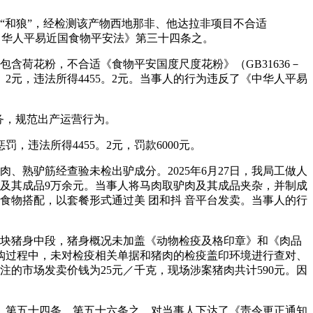
“和狼”，经检测该产物西地那非、他达拉非项目不合适
《中华人平易近国食物平安法》第三十四条之。
含荷花粉，不合适《食物平安国度尺度花粉》（GB31636－
25。2元，违法所得4455。2元。当事人的行为违反了《中华人平易
务，规范出产运营行为。
法所得4455。2元，罚款6000元。
、熟驴筋经查验未检出驴成分。2025年6月27日，我局工做人
肉及其成品9万余元。当事人将马肉取驴肉及其成品夹杂，并制成
类食物搭配，以套餐形式通过美 团和抖 音平台发卖。当事人的行
一块猪身中段，猪身概况未加盖《动物检疫及格印章》和《肉品
购过程中，未对检疫相关单据和猪肉的检疫盖印环境进行查对、
的市场发卖价钱为25元／千克，现场涉案猪肉共计590元。因
》第五十四条、第五十六条之，对当事人下达了《责令更正通知