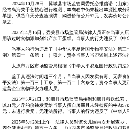
2024年10月28日，翼城县市场监管局委托必维信诺（山东
经青岛海关手艺核心进行检测，羊肉卷中仍未检出羊源性成分和鸭
单据、供货商天分查验演讲，购进价每公斤52元，发卖价每公斤
条之。
2025年4月16日，壶关县市场监管局法律人员正在当事人
用该过时食物添加剂出产加工蛋糕。当事人的行为违反了《中
当事人的行为违反了《中华人平易近国食物平安法》第三十
例》第四十一条第（一）项之，责令当事人当即遏制上述违法行
太原市万区市场监管局根据《中华人平易近国行政惩罚法》
鉴于其违法时间超三个月，且当事人因发卖有毒、无害食物罪于
平安法》第一百三十五条、第一百二十六条之，责令当事人更
运营企业食物平安办理人员。
2025年5月21日，和顺县市场监管局接到和顺县移送线索，
以21元／斤的价钱发卖给当事人擅自屠宰且未经检疫的牛肉57kg，
元，未进行发卖，无违法所得。当事人的行为违反了《中华人
2025年5月28日上午，法律人员对该长儿园再次开展查抄
养分健康办理》第五十六条、《山西省市场监管局行政惩罚裁量