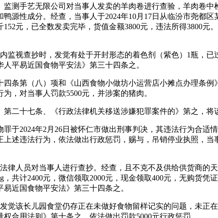
）监测手艺无限公司对当事人发卖的羊肉卷进行查验，羊肉卷中检出
源性成分。经查，当事人于2024年10月17日从临汾市尧都区
152元，已全数发卖完毕，货值金额3800元，违法所得380
店内监视查抄时，发觉有处于开封形态的着色剂（紫色）1瓶，
华人平易近国食物平安法》第三十四条之。
四条第（八）项和《山西食物小做坊小运营店小摊点办理条例》
为，对当事人罚款5500元，并涉案的猪肉。
第二十七条、《行政法律机关移送涉嫌犯罪案件的》第之，将
2024年2月26日被怀仁市做出刑事判决，其违法行为合适
正上述违法行为，依法做出行政惩罚，赐与，吊销停业执照，当
法律人员对当事人进行查抄。经查，且不克不及供给供货商的天分
共计2400元，微信领取2000元，现金领取400元，无购货凭证。5
平易近国食物平安法》第三十四条之。
，发觉该长儿园食堂仍存正在未做好食物留样记实的问题，未正
权合用法则》第十条之，依法做出罚款5000元行政惩罚。