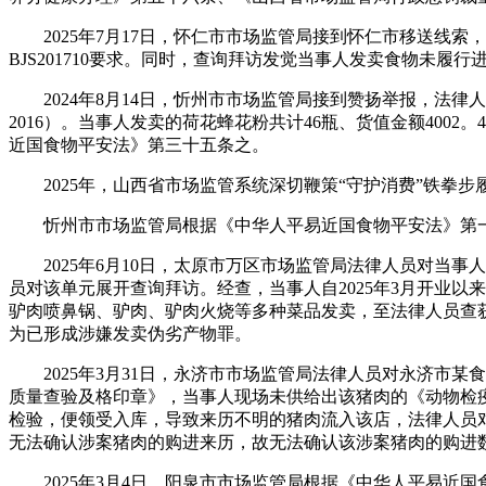
2025年7月17日，怀仁市市场监管局接到怀仁市移送线索
BJS201710要求。同时，查询拜访发觉当事人发卖食物未
2024年8月14日，忻州市市场监管局接到赞扬举报，法律人
2016）。当事人发卖的荷花蜂花粉共计46瓶、货值金额4002。
近国食物平安法》第三十五条之。
2025年，山西省市场监管系统深切鞭策“守护消费”铁拳
忻州市市场监管局根据《中华人平易近国食物平安法》第一百二
2025年6月10日，太原市万区市场监管局法律人员对当事人
员对该单元展开查询拜访。经查，当事人自2025年3月开业
驴肉喷鼻锅、驴肉、驴肉火烧等多种菜品发卖，至法律人员查获时
为已形成涉嫌发卖伪劣产物罪。
2025年3月31日，永济市市场监管局法律人员对永济市某
质量查验及格印章》，当事人现场未供给出该猪肉的《动物检
检验，便领受入库，导致来历不明的猪肉流入该店，法律人员对
无法确认涉案猪肉的购进来历，故无法确认该涉案猪肉的购进数
2025年3月4日，阳泉市市场监管局根据《中华人平易近