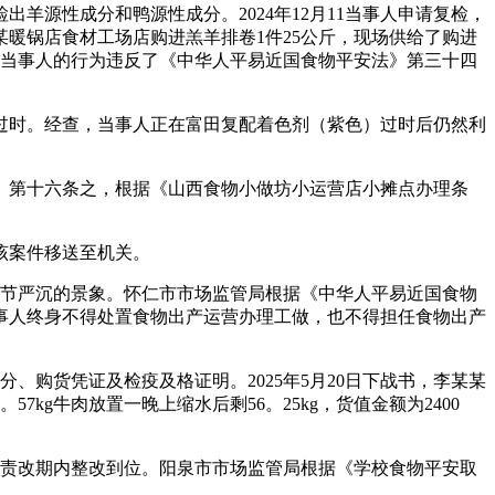
羊源性成分和鸭源性成分。2024年12月11当事人申请复检，
某暖锅店食材工场店购进羔羊排卷1件25公斤，现场供给了购进
0元。当事人的行为违反了《中华人平易近国食物平安法》第三十四
已过时。经查，当事人正在富田复配着色剂（紫色）过时后仍然利
第十六条之，根据《山西食物小做坊小运营店小摊点办理条
该案件移送至机关。
情节严沉的景象。怀仁市市场监管局根据《中华人平易近国食物
事人终身不得处置食物出产运营办理工做，也不得担任食物出产
、购货凭证及检疫及格证明。2025年5月20日下战书，李某某
7kg牛肉放置一晚上缩水后剩56。25kg，货值金额为2400
在责改期内整改到位。阳泉市市场监管局根据《学校食物平安取