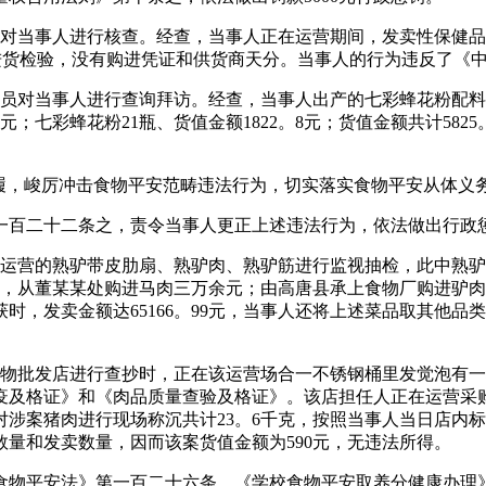
，对当事人进行核查。经查，当事人正在运营期间，发卖性保健品
履行进货检验，没有购进凭证和供货商天分。当事人的行为违反了
员对当事人进行查询拜访。经查，当事人出产的七彩蜂花粉配料包
4元；七彩蜂花粉21瓶、货值金额1822。8元；货值金额共计58
步履，峻厉冲击食物平安范畴违法行为，切实落实食物平安从体义
十二条之，责令当事人更正上述违法行为，依法做出行政惩罚，违
运营的熟驴带皮肋扇、熟驴肉、熟驴筋进行监视抽检，此中熟驴肉
以来，从董某某处购进马肉三万余元；由高唐县承上食物厂购进驴
，发卖金额达65166。99元，当事人还将上述菜品取其他品
食物批发店进行查抄时，正在该运营场合一不锈钢桶里发觉泡有
疫及格证》和《肉品质量查验及格证》。该店担任人正在运营采
涉案猪肉进行现场称沉共计23。6千克，按照当事人当日店内标注
量和发卖数量，因而该案货值金额为590元，无违法所得。
国食物平安法》第一百二十六条、《学校食物平安取养分健康办理