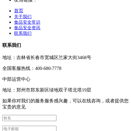
首页
关于我们
食品安全常识
食品安全资讯
联系我们
联系我们
地址：吉林省长春市宽城区兰家大街3468号
全国客服热线：400-680-7778
中部运营中心
地址：郑州市郑东新区绿地双子塔北塔19层
如果你对我们的服务服务感兴趣，可以在线咨询，或者提供您
宝贵的意见