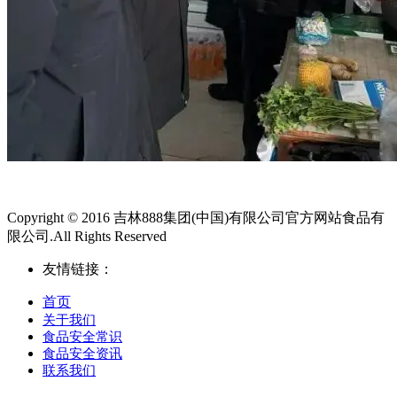
Copyright © 2016 吉林888集团(中国)有限公司官方网站食品有
限公司.All Rights Reserved
友情链接：
首页
关于我们
食品安全常识
食品安全资讯
联系我们