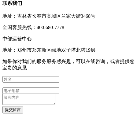
联系我们
地址：吉林省长春市宽城区兰家大街3468号
全国客服热线：400-680-7778
中部运营中心
地址：郑州市郑东新区绿地双子塔北塔19层
如果你对我们的服务服务感兴趣，可以在线咨询，或者提供您
宝贵的意见
提交留言