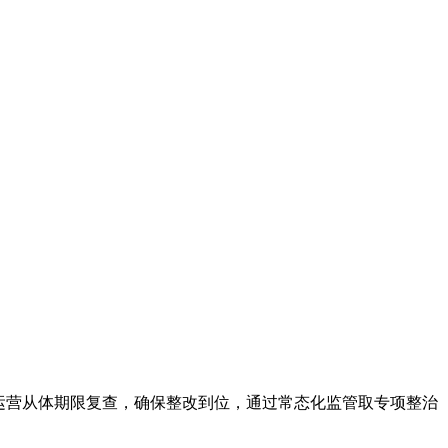
运营从体期限复查，确保整改到位，通过常态化监管取专项整治