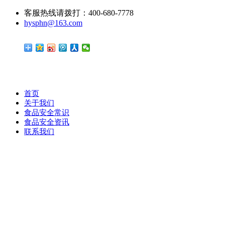
客服热线请拨打：400-680-7778
hysphn@163.com
首页
关于我们
食品安全常识
食品安全资讯
联系我们