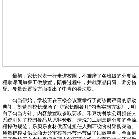
最初，家长代表一行走进校园，不雅摩了各班级的分餐流
程取课间加餐工做放置，陪餐过程中，并就菜品口胃、养分搭
配、餐量设置等方面提出了中肯的看法取。
勾当伊始，学校正在三楼会议室举行了简练而严肃的启动
典礼。刘蕾副校长现场了《“家长陪餐月”勾当实施方案》，明
白了勾当方针、内容放置取参取要求。禾豆坊餐饮公司担任人
系统引见了校园餐品从原料验收、清洗加工到烹调分餐的全流
程操做规范；乐贝乐食材供应链担任人则环绕食材采购渠道、
质量把控及供应商天分审核等环节环节做了细致申明，全面展