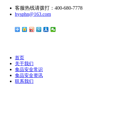
客服热线请拨打：400-680-7778
hysphn@163.com
首页
关于我们
食品安全常识
食品安全资讯
联系我们