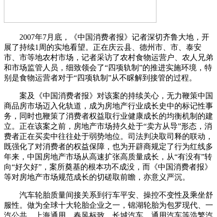
2007年7月底，《中国消费者报》记者深切齐鲁大地，开
展了持续1周的实地看望。正在庆云县、德州市、市、泰安
市、市等地农村市场，记者采访了农村食物运营户、农人兄弟
和市场监管人员，细致领会了“四项轨制”的推进实施环境，特
别是食物运营者对于“四项轨制”从不睬解到接管的过程。
案及《中国消费者报》对该案的持续关心，无力鞭策中国
商品房市场迈入化轨道，成为房地产行业成长史中的标记性事
务，同时也鞭策了消费者权益取行业健康成长的均衡机制的建
立。正在该案之前，房地产市场持久处于“卖方从导”形态，消
费者正在买卖中往往处于弱势地位。司法判决取司释的联动，
既强化了对消费者的权益保障，也为开辟商规定了行为红线多
年来，中国房地产市场从高速扩张高质量成长，从“有没有”转
向“好欠好”，案所奠基的根本功不成没，而《中国消费者报》
等对房地产市场规范成长的切磋取前瞻，亦意义严沉。
汽车轮胎质量间接关系到行车平安、操控不变性及乘坐舒
服性。做为全球十大轮胎企业之一，锦湖轮胎为包罗现代、一
汽公共、上海通用、春风标致、长城汽车、通用汽车等浩繁汽