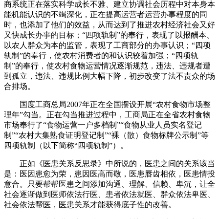
商系统正在落实科学成长不雅、建立协调社会历程中对本身本
能机能认识的不竭深化，正在提高运营者运营办事程度的同
时，也添加了他们的效益，从而达到了推进农村经济社会又好
又快成长办事的目标；“四项轨制”的奉行，表现了以报酬本、
以农人群众为本的监管，表现了工商部分的办事认识；“四项
轨制”的奉行，使农村消费者的和认识较着加强；“四项轨
制”的奉行，使农村食物运营情况逐渐规范，违法、违规者遭
到孤立，违法、违规比例大幅下降，初步改变了法不责众的场
合排场。
国度工商总局2007年正在全国摆设开展“农村食物市场整
理年”勾当。正在勾当推进过程中，工商局正在全省农村食物
市场奉行了“食物运营一户多档制”“食物从业人员实名登记
制”“农村大集熟食证明登记制”“裸（散）食物标牌公示制”等
四项轨制（以下简称“四项轨制”）。
正如《医患关系反思录》中所说的，医患之间的关系该当
是：医因患愈为荣，患因医高而敬，医患唇齿相依，医患情投
意合。只要帮帮医患之间添加沟通、理解、信赖、卑沉，让全
社会逐渐做到医师依法行医、患者依法就医、群众依法卑医、
社会依法帮医，医患关系才能获得底子性的改善。