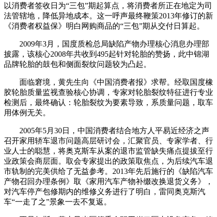
以消费者签收日为“三包”期起算点，将消费者所正在地定为司
法管辖地，降低异地成本。这一呼声最终鞭策2013年修订的新
《消费者权益保》明白网购商品的“三包”期从交付日算起。
2009年3月，国度质检总局缺陷产物办理核心消息办理部
披露，该核心2008年共收到495起针对轮胎的赞扬，此中锦湖
品牌轮胎的鼓包和侧面裂纹问题较为凸起。
面临窘境，黄先生向《中国消费者报》求帮。经取国度橡
胶轮胎质量监视查验核心协调，专家对轮胎裂纹特征进行专业
检测后，最终确认：轮胎裂纹为要素导致，系质量问题，取车
用体例无关。
2005年5月30日，中国消费者结合地方人平易近经济之声
召开家用轿车退市问题高层研讨会，汇聚官员、专家学者、行
业人士的聪慧，将奥克斯车从案的退市监管缺失痛点提拔至行
业政策会商层面。取会专家提出的政策取焦点，为后续汽车退
市轨制的完美供给了无益参考。2013年先后施行的《缺陷汽车
产物召回办理条例》取《家用汽车产物补缀改换退货义务》，
对汽车停产包修期内的维修义务进行了明白，雷同奥克斯汽
车“一走了之”景象一去不复返。