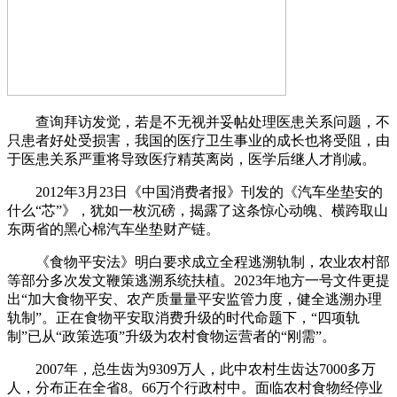
查询拜访发觉，若是不无视并妥帖处理医患关系问题，不
只患者好处受损害，我国的医疗卫生事业的成长也将受阻，由
于医患关系严重将导致医疗精英离岗，医学后继人才削减。
2012年3月23日《中国消费者报》刊发的《汽车坐垫安的
什么“芯”》，犹如一枚沉磅，揭露了这条惊心动魄、横跨取山
东两省的黑心棉汽车坐垫财产链。
《食物平安法》明白要求成立全程逃溯轨制，农业农村部
等部分多次发文鞭策逃溯系统扶植。2023年地方一号文件更提
出“加大食物平安、农产质量量平安监管力度，健全逃溯办理
轨制”。正在食物平安取消费升级的时代命题下，“四项轨
制”已从“政策选项”升级为农村食物运营者的“刚需”。
2007年，总生齿为9309万人，此中农村生齿达7000多万
人，分布正在全省8。66万个行政村中。面临农村食物经停业