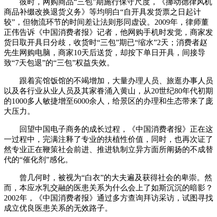
彼时，网购商品“三包”期施行保守尺度，《挪动德律风机
商品补缀改换退货义务》等均明白“自开具发货票之日起计
较”，但物流环节的时间差让法则形同虚设。2009年，律师董
正伟告诉《中国消费者报》记者，他网购手机时发觉，商家发
货日取开具日分歧，收货时“三包”期已“缩水”2天；消费者赵
先生网购电脑，商家10天后送货，却按下单日开具，间接导
致“7天包退”的“三包”权益失效。
跟着宾馆饭馆的不竭增加，大量办理人员、旅逛办事人员
以及各行业从业人员及其家眷涌入黄山，从20世纪80年代初期
的1000多人敏捷增至6000余人，给景区的办理和生态带来了庞
大压力。
回望中国电子商务的成长过程，《中国消费者报》正在这
一过程中，完满注释了专业的扶植性价值，同时，也再次证了
然专业正在鞭策社会前进、推进轨制立异方面所阐扬的不成替
代的“催化剂”感化。
曾几何时，被视为“白衣”的大夫遍及获得社会的卑崇。然
而，本应水乳交融的医患关系为什么会上了如斯沉沉的暗影？
2002年，《中国消费者报》通过多方查询拜访采访，试图寻找
成立优良医患关系的无效路子。