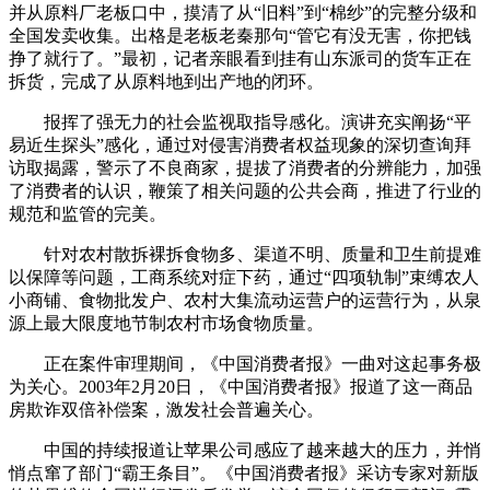
并从原料厂老板口中，摸清了从“旧料”到“棉纱”的完整分级和
全国发卖收集。出格是老板老秦那句“管它有没无害，你把钱
挣了就行了。”最初，记者亲眼看到挂有山东派司的货车正在
拆货，完成了从原料地到出产地的闭环。
报挥了强无力的社会监视取指导感化。演讲充实阐扬“平
易近生探头”感化，通过对侵害消费者权益现象的深切查询拜
访取揭露，警示了不良商家，提拔了消费者的分辨能力，加强
了消费者的认识，鞭策了相关问题的公共会商，推进了行业的
规范和监管的完美。
针对农村散拆裸拆食物多、渠道不明、质量和卫生前提难
以保障等问题，工商系统对症下药，通过“四项轨制”束缚农人
小商铺、食物批发户、农村大集流动运营户的运营行为，从泉
源上最大限度地节制农村市场食物质量。
正在案件审理期间，《中国消费者报》一曲对这起事务极
为关心。2003年2月20日，《中国消费者报》报道了这一商品
房欺诈双倍补偿案，激发社会普遍关心。
中国的持续报道让苹果公司感应了越来越大的压力，并悄
悄点窜了部门“霸王条目”。《中国消费者报》采访专家对新版