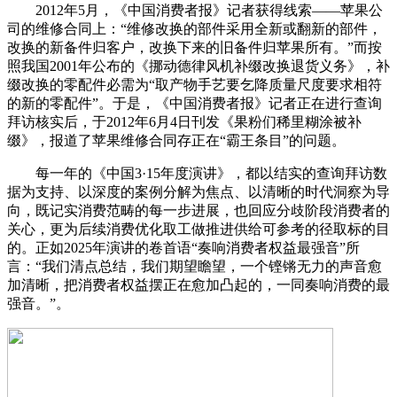
2012年5月，《中国消费者报》记者获得线索——苹果公
司的维修合同上：“维修改换的部件采用全新或翻新的部件，
改换的新备件归客户，改换下来的旧备件归苹果所有。”而按
照我国2001年公布的《挪动德律风机补缀改换退货义务》，补
缀改换的零配件必需为“取产物手艺要乞降质量尺度要求相符
的新的零配件”。于是，《中国消费者报》记者正在进行查询
拜访核实后，于2012年6月4日刊发《果粉们稀里糊涂被补
缀》，报道了苹果维修合同存正在“霸王条目”的问题。
每一年的《中国3·15年度演讲》，都以结实的查询拜访数
据为支持、以深度的案例分解为焦点、以清晰的时代洞察为导
向，既记实消费范畴的每一步进展，也回应分歧阶段消费者的
关心，更为后续消费优化取工做推进供给可参考的径取标的目
的。正如2025年演讲的卷首语“奏响消费者权益最强音”所
言：“我们清点总结，我们期望瞻望，一个铿锵无力的声音愈
加清晰，把消费者权益摆正在愈加凸起的，一同奏响消费的最
强音。”。