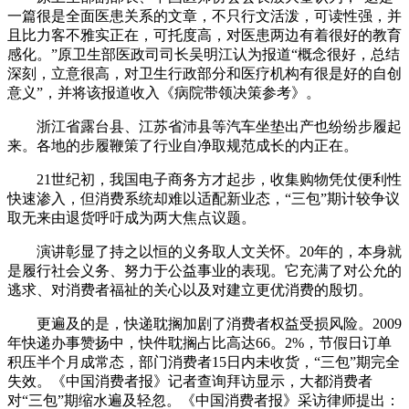
一篇很是全面医患关系的文章，不只行文活泼，可读性强，并
且比力客不雅实正在，可托度高，对医患两边有着很好的教育
感化。”原卫生部医政司司长吴明江认为报道“概念很好，总结
深刻，立意很高，对卫生行政部分和医疗机构有很是好的自创
意义”，并将该报道收入《病院带领决策参考》。
浙江省露台县、江苏省沛县等汽车坐垫出产也纷纷步履起
来。各地的步履鞭策了行业自净取规范成长的内正在。
21世纪初，我国电子商务方才起步，收集购物凭仗便利性
快速渗入，但消费系统却难以适配新业态，“三包”期计较争议
取无来由退货呼吁成为两大焦点议题。
演讲彰显了持之以恒的义务取人文关怀。20年的，本身就
是履行社会义务、努力于公益事业的表现。它充满了对公允的
逃求、对消费者福祉的关心以及对建立更优消费的殷切。
更遍及的是，快递耽搁加剧了消费者权益受损风险。2009
年快递办事赞扬中，快件耽搁占比高达66。2%，节假日订单
积压半个月成常态，部门消费者15日内未收货，“三包”期完全
失效。《中国消费者报》记者查询拜访显示，大都消费者
对“三包”期缩水遍及轻忽。《中国消费者报》采访律师提出：