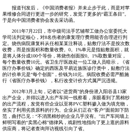
报道刊发后，《中国消费者报》并未止步于此，而是对苹
果维修合同进行更进一步的研究，发觉了更多的“霸王条目”。
于是向中国消费者协会发去采访函。
2011年7月22日，市中级司法手艺辅帮工做办公室委托大
学司法判定核心，对8名伤者的康复理疗费用能否合理进行判
定。烧伤病院康复科从任相某某注释说，贴敷疗法不是按次数
收费，而是按面积和数量收费。0。1%单元是指贴敷面积，就
是将人体分成100个等份，将烧伤创面按0。1%取数量对应，
每个数量收费10元。省卫生厅医政处一位工做人员暗示，《省
医疗办事价钱》确定的西医及平易近族医诊疗类中，贴敷疗法
的计价单元是“每个创面”，价钱为10元。病院收费必需严酷施
行《省医疗办事价钱》，私行改变计价方式属严沉违规。
2012年3月上旬，记者以“进货商”的身份潜入阳谷县13家
出产企业，并得以进入出产车间一线察看，亲眼看到了黑棉纱
的出产流程，发觉有些企业以至将PVC塑料掺入做为填充物，
坐实了利用劣质原料的行为。企业从们正在“客户”面前卸下防
范，曲抒己见：“不消黑棉纱的企业几乎没有。”出产车间墙上
鲜明写着的“卖黑心棉”德律风，戏剧性地指向了更上逛的原料
供应商，将记者查询拜访视线引向了省。