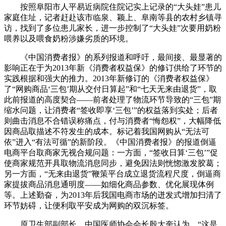
按照阜阳市人平易近病院住院记实上记录的“大头娃”患儿
家庭住址，记者赶赴该市临泉、颖上、阜南等县的农村乡镇寻
访，找到了多位患儿家长，进一步控制了“大头娃”次要用奶粉
喂养以及喂食奶粉涉嫌劣质的环境。
《中国消费者报》的系列报道和呼吁，最间接、最显著的
影响正在于为2013年新《消费者权益保》的修订供给了环节的
实践根据和强大的推力。2013年新修订的《消费者权益保》
了“网购商品‘三包’期从交付日算起”和“七天无来由退货”，取
此前报道的高度契合——前者处理了物流环节导致的“三包”期
缩水问题，让消费者“签收即享‘三包’”的权益落到实处；后者
则曲击消息不合错误称痛点，付与消费者“悔怨权”，大幅降低
因商品取描述不符发生的成本。标记着我国网购从“无法可
依”进入“有法可循”的新阶段。《中国消费者报》的报道倒逼
电商平台取商家无视合规问题：一方面，“签收日算‘三包’”促
使商家规范开具取物流消息同步，避免因法则恍惚激发胶葛；
另一方面，“无来由退货”鞭策平台成立退货流程尺度，倒逼商
家提拔商品消息通明度——如细化商品参数、优化展现体例
等。上述勤奋，为2013年后我国电商市场的迸发式增加扫清了
环节妨碍，让便利取平安成为网购的双沉标签。
原卫生部副部长、中国医师协会会长殷大奎认为，“这是