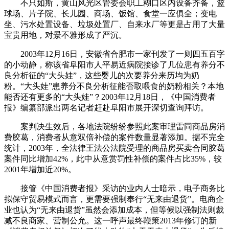
不只如斯，黄山风光区管委会职工糊口区内设备齐备，篮
球场、片子院、长儿园、商场、饭馆、食堂一应俱全；变电
坐、污水处置设备、垃圾处置厂、自来水厂等更是占用了大量
宝贵用地，对景不雅形成了严沉。
2003年12月16日，安徽省合肥市一家刊发了一则四五百字
的小动静，称该省阜阳市人平易近病院接诊了几位患有养分不
良分析征的“大头娃”，这些婴儿的次要养分来历均为奶
粉。“大头娃”患养分不良分析征能否取喂食的奶粉相关？本地
能否还有更多的“大头娃”？2003年12月18日，《中国消费者
报》编纂部派出两名记者赶赴阜阳市展开深切查询拜访。
案判决生效后，各地法院纷纷参照此案审理雷同商品房消
费胶葛，消费者从意双倍补偿的案件数量显著添加。据不完全
统计，2003年，全法律王法公法院受理的商品房买卖合同胶葛
案件同比增加42%，此中从意赏罚性补偿的案件占比35%，较
2001年增加近20%。
接管《中国消费者报》采访的业内人士暗示，电子商务比
拟保守贸易模式而言，更需要强制奉行“无来由退货”。电商企
业也认为“无来由退货”虽然会添加成本，但等候以强制法则裁
减不良商家、营制公允。这一呼声最终鞭策2013年修订的新