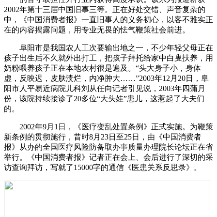
2002年第十三届中国旧事三等。正在好处交错、声音复杂的
中，《中国消费者报》一直旧事人的义务初心，以客不雅实正
在的内容揭露问题，用专业无畏的怯气鞭策社会前进。
阜阳市是我国农人工次要输出地之一，不少年轻父母正在
孩子出生后不久就外出打工，把孩子拜托给家中白叟扶养，用
奶粉喂养孩子正在本地农村很是遍及。“头大身子小，身体
虚，反映迟，皮肤溃烂，内净肿大……”2003年12月20日，阜
阳市人平易近病院儿科刘从任向记者引见说，2003年四蒲月
份，该院持续接诊了20多位“大头娃”患儿，这惹起了大夫们
的。
2002年9月1日，《医疗变乱处置条例》正式实施。为鞭策
新条例的贯彻施行，昔时8月23日至25日，由《中国消费者
报》从办的全国医疗风险防备取办事质量办理院长论坛正在省
举行。《中国消费者报》记者正在会上、会后进行了深切的采
访查询拜访，写就了15000字的通信《医患关系反思录》。