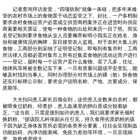
记者查询拜访发觉，“四项轨制”就像一条链，把多年来难
管的农村市场上的食物置于动态监管之下。好比，一户多档制
要求农村食物运营户必需成立供货商档案并正在进货时向供应
商索要相关票证，使每一种食物的出处和来历一目了然。而实
名登记制则要求食物从业人员要佩带标明小我实正在姓名、身
份和健康情况的胸牌，盲目接管农人监视。对于农村大集上的
食物，工商部分则采纳了证明登记制，即每到有集市时，工商
所法律人员都必需对集市上所有赶集卖食物的流动运营户进行
一一登记，届时每一个运营户卖什么食物、卖了几多，住址、
德律风等将被全数记实下来，一旦有质量问题或平安变乱，能
够及时找到当事人。同时办理部分对市场上的裸（散）拆食物
还实行标牌公示制，要求业户说明名称、产地、次要成分、保
质期等。
大夫扣问患儿家长后领会到，这些患儿全数来自农村，都
被喂食过奶粉。经查抄，患儿血液里的卵白质成分较着缺
乏。“这当前，只需是接到如许的患儿，我们就要求家长顿时
换奶粉。”据该院儿科张副从任引见，持久食用劣质奶粉的孩
子因为缺乏身体发育所必需的各类养分要素，往往会呈现制血
功能妨碍、内净功能衰竭、免疫力差劲等环境，一旦呈现病
变，急救难度很大。