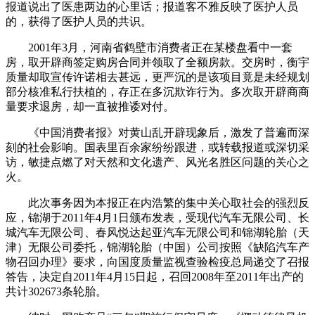
报道说出了医患两边的心里话；报道客不雅反映了医护人员
的，获得了医护人员的共识。
2001年3月，河南省鹤壁市消费者正在某楼盘看中一套
房，取开辟商签定购房合同并领取了全额房款。交房时，衡宇
质量却取宣传许诺相去甚远，更严沉的是该项目竟是未经规划
部分核准私行扶植的，存正在多沉欺诈行为。多次取开辟商商
量要求退房，却一直被推诿对付。
《中国消费者报》对黄山乱开辟现象后，激发了普遍而深
刻的社会影响。国表里百余家纷纷跟进，或转载报道或深切采
访，敏捷点燃了对天然和文化遗产、风光名胜区问题的关心之
火。
此次事务因为本报正在内浩繁的集中关心取社会的强烈反
应，锦湖于2011年4月1日颁布发表，受现代汽车无限公司、长
城汽车无限公司、春风悦达起亚汽车无限公司和锦湖轮胎（天
津）无限公司委托，锦湖轮胎（中国）公司按照《缺陷汽车产
物召回办理》要求，向国度质量监视查验检疫总局递交了召报
答告，决定自2011年4月15日起，召回2008年至2011年出产的
共计302673条轮胎。