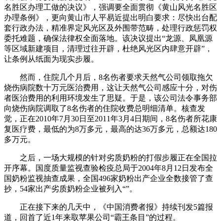
名胜区办理工做的决议》，强调要全面贯彻《黄山风光名胜区
办理条例》，更向黄山市人平易近提出明白要求：尽快出台配
套行政办法，精准界定风光区及外围带范畴，处理行政惩罚权
委托难题，确保法律权全面落地。该决议提出“龙源、凤凰源
等区域新建项目，清理过往开辟，杜绝风光区内肆意开辟”，
让条例从纸面为现实步履。
然而，住院几个月后，8名伤者要求天然气公司领取拖欠
烧伤病院数十万元医治费用，这让天然气公司感应十分，对伤
者医治费用的利用环境发生了思疑。于是，该公司法令事务部
向烧伤病院调取了8名伤者的住院收费总明细清单。核查发
觉，正在2010年7月30日至2011年3月4日期间，8名伤者所花康
复医疗费，最低的为8万多元，最高的达36万多元，总额达180
多万元。
之后，一场大规模的针对劣质奶粉的打假步履正在全国拉
开序幕。国度质量监视查验检疫总局于2004年8月12日发布全
国奶粉监视抽查成果，全国496家奶粉出产企业全数接管了查
抄，54家出产劣质奶粉企业被列入“”。
正在接下来的几天中，《中国消费者报》持续刊发5篇报
道，回首了近1年来取苹果公司“霸王条目”的过程。