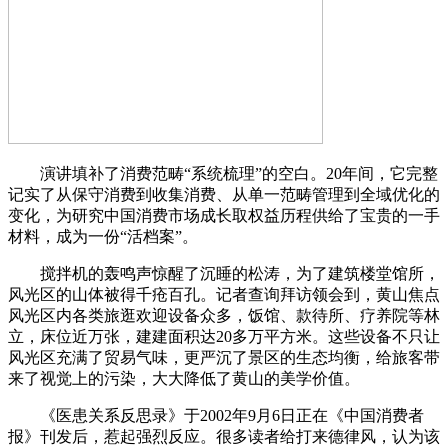
演讲填补了消费范畴“系统梳理”的空白。20年间，它完整
记实了从保守消费到收集消费、从单一范畴管理到全域优化的
变化，为研究中国消费市场成长取权益历程供给了宝贵的一手
材料，成为一份“活档案”。
搅拌机的轰鸣声惊醒了沉睡的松涛，为了建筑楼堂馆所，
风光区的山体被得千疮百孔。记者查询拜访领会到，黄山焦点
风光区内各类旅逛欢迎设备众多，饭馆、款待所、疗养院等林
立，床位近万张，建建面积达20多万平方米。这些设备不只让
风光区充满了贸易气味，更严沉了景区的生态均衡，给旅客带
来了视觉上的污染，大大降低了黄山的美学价值。
《医患关系反思录》于2002年9月6日正在《中国消费者
报》刊发后，惹起强烈反应。很多读者给打来德律风，认为该