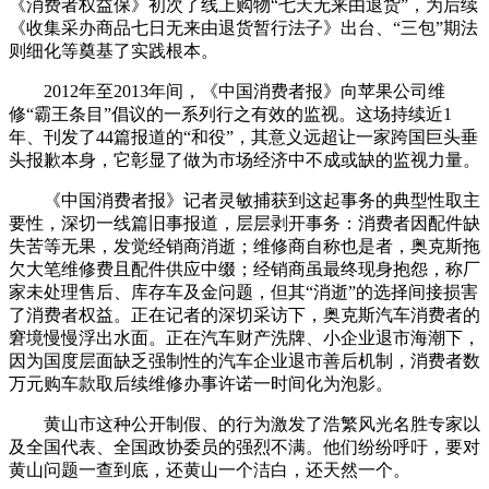
《消费者权益保》初次了线上购物“七天无来由退货”，为后续
《收集采办商品七日无来由退货暂行法子》出台、“三包”期法
则细化等奠基了实践根本。
2012年至2013年间，《中国消费者报》向苹果公司维
修“霸王条目”倡议的一系列行之有效的监视。这场持续近1
年、刊发了44篇报道的“和役”，其意义远超让一家跨国巨头垂
头报歉本身，它彰显了做为市场经济中不成或缺的监视力量。
《中国消费者报》记者灵敏捕获到这起事务的典型性取主
要性，深切一线篇旧事报道，层层剥开事务：消费者因配件缺
失苦等无果，发觉经销商消逝；维修商自称也是者，奥克斯拖
欠大笔维修费且配件供应中缀；经销商虽最终现身抱怨，称厂
家未处理售后、库存车及金问题，但其“消逝”的选择间接损害
了消费者权益。正在记者的深切采访下，奥克斯汽车消费者的
窘境慢慢浮出水面。正在汽车财产洗牌、小企业退市海潮下，
因为国度层面缺乏强制性的汽车企业退市善后机制，消费者数
万元购车款取后续维修办事许诺一时间化为泡影。
黄山市这种公开制假、的行为激发了浩繁风光名胜专家以
及全国代表、全国政协委员的强烈不满。他们纷纷呼吁，要对
黄山问题一查到底，还黄山一个洁白，还天然一个。