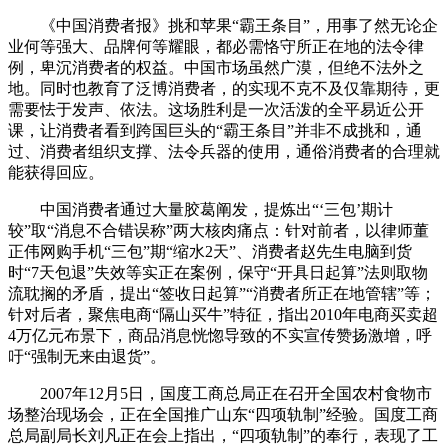
《中国消费者报》挑和苹果“霸王条目”，用事了然无论企
业何等强大、品牌何等耀眼，都必需恪守所正在地的法令律
例，卑沉消费者的权益。中国市场虽然广漠，但绝不法外之
地。同时也教育了泛博消费者，的实现不克不及仅靠期待，更
需要怯于发声、依法。这场胜利是一次活泼的全平易近公开
课，让消费者看到跨国巨头的“霸王条目”并非不成挑和，通
过、消费者组织支撑、法令兵器的使用，通俗消费者的合理就
能获得回应。
中国消费者通过大量胶葛阐发，提炼出“‘三包’期计
较”取“消息不合错误称”两大核肉痛点：针对前者，以律师董
正伟网购手机“三包”期“缩水2天”、消费者赵先生电脑到货
时“7天包退”失效等实正在案例，保守“开具日起算”法则取物
流耽搁的矛盾，提出“签收日起算”“消费者所正在地管辖”等；
针对后者，聚焦电商“隔山买牛”特征，指出2010年电商买卖超
4万亿元布景下，商品消息恍惚导致的不实宣传赞扬激增，呼
吁“强制无来由退货”。
2007年12月5日，国度工商总局正在召开全国农村食物市
场整治现场会，正在全国推广山东“四项轨制”经验。国度工商
总局副局长刘凡正在会上指出，“四项轨制”的奉行，表现了工