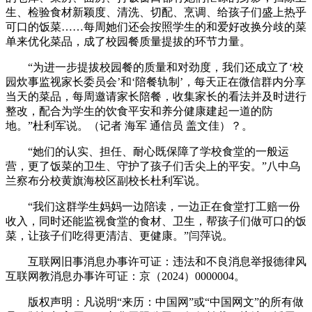
生、检验食材新颖度、清洗、切配、烹调、给孩子们盛上热乎
可口的饭菜……每周她们还会按照学生的和爱好改换分歧的菜
单来优化菜品，成了校园餐质量提拔的环节力量。
“为进一步提拔校园餐的质量和对劲度，我们还成立了‘校
园炊事监视家长委员会’和‘陪餐轨制’，每天正在微信群内分享
当天的菜品，每周邀请家长陪餐，收集家长的看法并及时进行
整改，配合为学生的饮食平安和养分健康建起一道的防
地。”杜利军说。（记者 海军 通信员 盖文佳）？。
“她们的认实、担任、耐心既保障了学校食堂的一般运
营，更了饭菜的卫生、守护了孩子们舌尖上的平安。”八中乌
兰察布分校黄旗海校区副校长杜利军说。
“我们这群学生妈妈一边陪读，一边正在食堂打工赔一份
收入，同时还能监视食堂的食材、卫生，帮孩子们做可口的饭
菜，让孩子们吃得更清洁、更健康。”闫萍说。
互联网旧事消息办事许可证：违法和不良消息举报德律风
互联网教消息办事许可证：京（2024）0000004。
版权声明：凡说明“来历：中国网”或“中国网文”的所有做