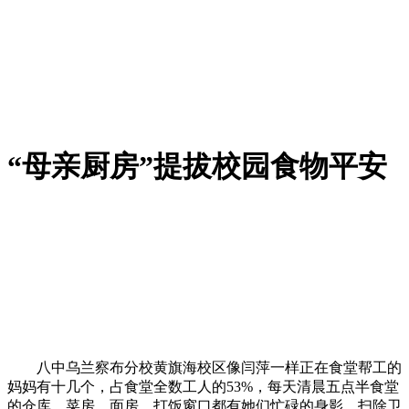
“母亲厨房”提拔校园食物平安
八中乌兰察布分校黄旗海校区像闫萍一样正在食堂帮工的
妈妈有十几个，占食堂全数工人的53%，每天清晨五点半食堂
的仓库、菜房、面房、打饭窗口都有她们忙碌的身影，扫除卫