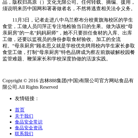
品，版权归高原（）文化无限公司。任何转载、摘编、援用，
须说明来历中国网和署著做者名，不然将逃查相关法令义务。
11月3日，记者走进八中乌兰察布分校黄旗海校区的学生
食堂，工做人员闫萍正专注地检验当日的生果。做为该校“母
亲厨房”的一名“妈妈厨师”，她不只要担任食材的入库、出库
工做，还要以监视员的身份参取食材验收、加工的全流
程。“母亲厨房”顾名思义就是学校优先聘用校内学生家长参取
食堂工做，打制“母亲厨房”特色品牌成为察左前旗破解校园餐
监管难题、鞭策家长和学校深度协做的活泼实践。
Copyright © 2016 吉林888集团(中国)有限公司官方网站食品有
限公司.All Rights Reserved
友情链接：
首页
关于我们
食品安全常识
食品安全资讯
联系我们