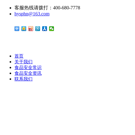
客服热线请拨打：400-680-7778
hysphn@163.com
首页
关于我们
食品安全常识
食品安全资讯
联系我们