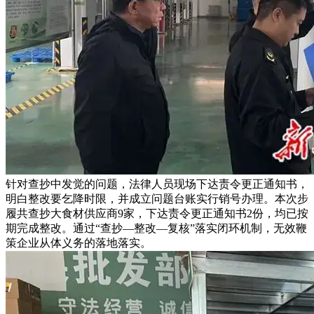
针对查抄中发觉的问题，法律人员现场下达责令更正通知书，
明白整改要乞降时限，并成立问题台账实行销号办理。本次步
履共查抄大食材供应商9家，下达责令更正通知书2份，均已按
期完成整改。通过“查抄—整改—复核”落实闭环机制，无效鞭
策企业从体义务的落地落实。