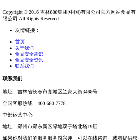
Copyright © 2016 吉林888集团(中国)有限公司官方网站食品有
限公司.All Rights Reserved
友情链接：
首页
关于我们
食品安全常识
食品安全资讯
联系我们
联系我们
地址：吉林省长春市宽城区兰家大街3468号
全国客服热线：400-680-7778
中部运营中心
地址：郑州市郑东新区绿地双子塔北塔19层
如果你对我们的服务服务感兴趣，可以在线咨询，或者提供您