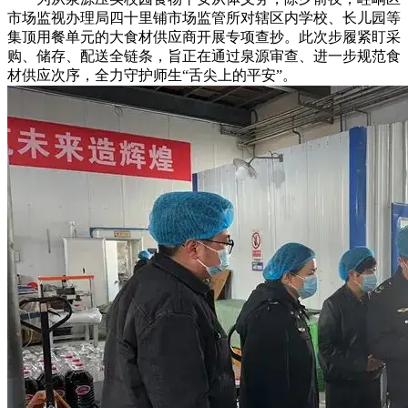
市场监视办理局四十里铺市场监管所对辖区内学校、长儿园等
集顶用餐单元的大食材供应商开展专项查抄。此次步履紧盯采
购、储存、配送全链条，旨正在通过泉源审查、进一步规范食
材供应次序，全力守护师生“舌尖上的平安”。