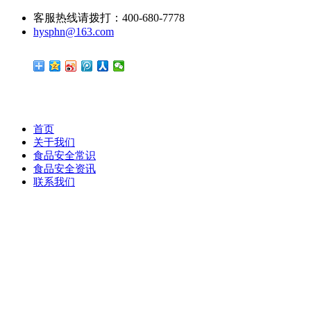
客服热线请拨打：400-680-7778
hysphn@163.com
首页
关于我们
食品安全常识
食品安全资讯
联系我们