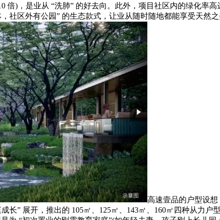
的 5-10 倍)，是业从 “洗肺” 的好去向。此外，项目社区内的
林，社区外有公园” 的生态款式，让业从随时随地都能享受天然之
高速壹品的户型设想，
长” 展开，推出的 105㎡、125㎡、143㎡、160㎡四种