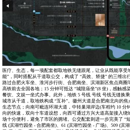
医疗、生态，每一项配套都取地铁无缝跟尾，让业从既能享受地
能”，同时搭配从干道取公交，构成了 “高效、矫捷” 的三维
路过合肥火车坐、淮河步行街、合肥南坐、滨湖新区焦点商圈等主要节
高铁前去全国各地；15 分钟可抵达 “城隍庙坐”(8 坐)，感触感染
餐饮、文娱一坐式办事。此外，地铁 5 号线 号线 号线无缝换乘，
城市从干道，取地铁构成 “互补”。徽州大道是合肥南北向的焦
生态节点；向南可毗连环湖大道，中转巢湖岸边(车程约 10 分
向的快速，双向十车道设想，向西可通过方兴大道高架接入绕城高
场十分便利，避免了市区的拥堵。公交配套则进一步完美了 “短途
线 (滨湖竹园坐 - 合肥南坐)、61 (滨湖竹园坐 - 广场)、509