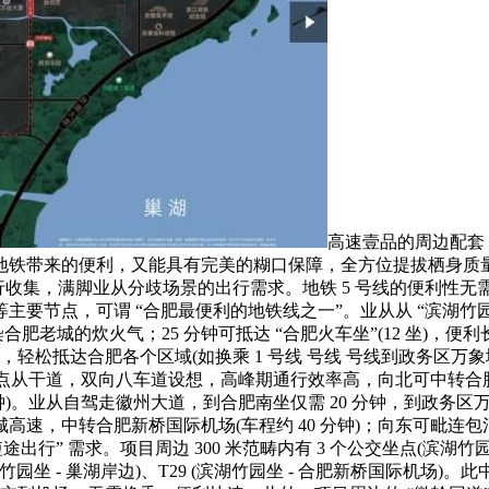
高速壹品的周边配套，
铁带来的便利，又能具有完美的糊口保障，全方位提拔栖身质量。
出行收集，满脚业从分歧场景的出行需求。地铁 5 号线的便利性无
点，可谓 “合肥最便利的地铁线之一”。业从从 “滨湖竹园坐” 乘
合肥老城的炊火气；25 分钟可抵达 “合肥火车坐”(12 坐)，便利
轻松抵达合肥各个区域(如换乘 1 号线 号线 号线到政务区万象城
点从干道，双向八车道设想，高峰期通行效率高，向北可中转合肥政
钟)。业从自驾走徽州大道，到合肥南坐仅需 20 分钟，到政务区
速，中转合肥新桥国际机场(车程约 40 分钟)；向东可毗连包
出行” 需求。项目周边 300 米范畴内有 3 个公交坐点(滨
 (滨湖竹园坐 - 巢湖岸边)、T29 (滨湖竹园坐 - 合肥新桥国际机场