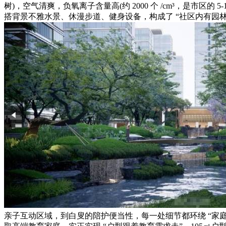
树)，空气清爽，负氧离子含量高(约 2000 个 /cm³，是市区
搭背景不雅水景、休漫步道、健身设备，构成了 “社区内有园
亲子互动区域，到白叟的陪护便当性，每一处细节都环绕 “家庭成