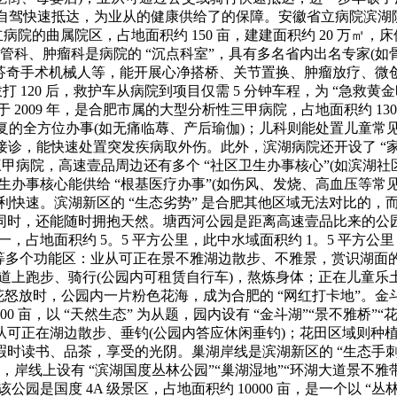
或自驾快速抵达，为业从的健康供给了的保障。安徽省立病院滨湖院
省立病院的曲属院区，占地面积约 150 亩，建建面积约 20 万㎡
血管科、肿瘤科是病院的 “沉点科室”，具有多名省内出名专家(
快器、达芬奇手术机械人等，能开展心净搭桥、关节置换、肿瘤放疗、
 120 后，救护车从病院到项目仅需 5 分钟车程，为 “急救
 2009 年，是合肥市属的大型分析性三甲病院，占地面积约 130 
复的全方位办事(如无痛临蓐、产后瑜伽)；儿科则能处置儿童常
小时接诊，能快速处置突发疾病取外伤。此外，滨湖病院还开设了 “
甲病院，高速壹品周边还有多个 “社区卫生办事核心”(如滨湖
卫生办事核心能供给 “根基医疗办事”(如伤风、发烧、高血压等常
快速。滨湖新区的 “生态劣势” 是合肥其他区域无法对比的，而
，还能随时拥抱天然。塘西河公园是距离高速壹品比来的公园，步行
一，占地面积约 5。5 平方公里，此中水域面积约 1。5 平方公
乐土” 等多个功能区：业从可正在景不雅湖边散步、不雅景，赏识
道上跑步、骑行(公园内可租赁自行车)，熬炼身体；正在儿童
怒放时，公园内一片粉色花海，成为合肥的 “网红打卡地”。金斗公
00 亩，以 “天然生态” 为从题，园内设有 “金斗湖”“景不雅桥
，业从可正在湖边散步、垂钓(公园内答应休闲垂钓)；花田区域则
读书、品茶，享受的光阴。巢湖岸线是滨湖新区的 “生态手刺”，
，岸线上设有 “滨湖国度丛林公园”“巢湖湿地”“环湖大道景不
园是国度 4A 级景区，占地面积约 10000 亩，是一个以 “