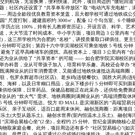
乘坐公交到机场，无需换乘，便利快速。此外，项目周边的 “微轮回
题；社区内还设置了 “共享单车停放区” 取 “电动汽车充电桩
—— 周边全龄段优良教育资本笼盖，且大都学校可通过地铁或公交中
” 尺度打制，建建面积约 3000㎡，配备 12 个勾当室、6 个睡
上学历占比 100%，持有长儿教师资历证)，开设言语、科学、艺
大大节流了时间成本。中小学方面，项目周边 3 公里内有 “合肥
 公里)，这三所学校均为合肥的 “名校”，讲授质量取口碑俱佳。更主
步行 10 分钟即可达到；第四十六中学滨湖校区可乘坐地铁 5 号线 
免了迟早高峰堵车的搅扰。高校资本上，项目 3 公里内有 “合肥
，还为业从供给了 “共享资本” 的可能 —— 如合肥学院滨湖校
期举办科普，业从可带孩子加入，培育科学乐趣。高校还会举办 “
笼盖，既满脚业从的日常消费需求，又能通过地铁快速抵达高端商圈
驻，包罗永辉超市(社区店)、老乡鸡(连锁餐饮)、国胜大药房(连
、海鲜，以及日常糊口用品，业从下楼步行 5 分钟即可买到新颖
康供给保障，日常药品、保健品都能正在此采办，还供给免费测血
脚业从的 “炊火气” 需求。地铁商圈则满脚业从的 “高端消费取
铁 5 号线 分钟即可抵达。悦方 ID MALL 是滨湖新区的 “高端
亲子互动区，适百口庭周末休闲。融创茂商圈：距离项目 3 公里，乘
乐土(大型从题乐土)、融创水世界(室内恒温水上乐土)、融创海洋
到 “滨湖会展核心坐”(2 坐)，全程约 25 分钟。世纪金源购物
取家庭会餐。此外，项目周边还有多个 “社区贸易核心”(如滨
吃街、母婴店)，业从可通过公交或骑行快速抵达，进一步丰硕了