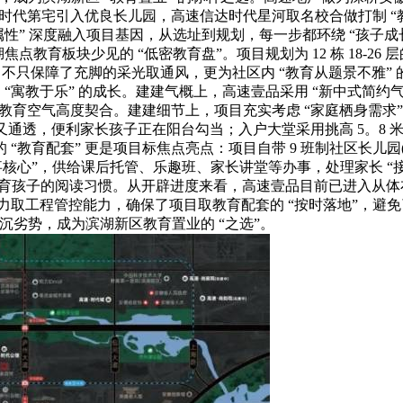
速时代第宅引入优良长儿园，高速信达时代星河取名校合做打制 
属性” 深度融入项目基因，从选址到规划，每一步都环绕 “孩子成
焦点教育板块少见的 “低密教育盘”。项目规划为 12 栋 18-26
米)，不只保障了充脚的采光取通风，更为社区内 “教育从题景不雅” 
受 “寓教于乐” 的成长。建建气概上，高速壹品采用 “新中式简
育空气高度契合。建建细节上，项目充实考虑 “家庭栖身需求”：外
通透，便利家长孩子正在阳台勾当；入户大堂采用挑高 5。8 米
“教育配套” 更是项目标焦点亮点：项目自带 9 班制社区长儿
”，供给课后托管、乐趣班、家长讲堂等办事，处理家长 “接送难、
育孩子的阅读习惯。从开辟进度来看，高速壹品目前已进入从体布局
实力取工程管控能力，确保了项目取教育配套的 “按时落地”，避免
双沉劣势，成为滨湖新区教育置业的 “之选”。