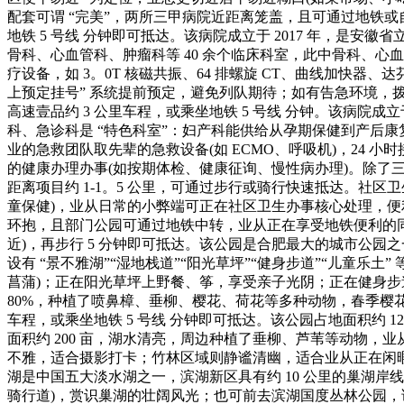
配套可谓 “完美”，两所三甲病院近距离笼盖，且可通过地铁
地铁 5 号线 分钟即可抵达。该病院成立于 2017 年，是安徽
骨科、心血管科、肿瘤科等 40 余个临床科室，此中骨科、心
疗设备，如 3。0T 核磁共振、64 排螺旋 CT、曲线加
上预定挂号” 系统提前预定，避免列队期待；如有告急环境，拨打
高速壹品约 3 公里车程，或乘坐地铁 5 号线 分钟。该病院成立于
科、急诊科是 “特色科室”：妇产科能供给从孕期保健到产后康
业的急救团队取先辈的急救设备(如 ECMO、呼吸机)，24 
的健康办理办事(如按期体检、健康征询、慢性病办理)。除了三
距离项目约 1-1。5 公里，可通过步行或骑行快速抵达。社区
童保健)，业从日常的小弊端可正在社区卫生办事核心处理，便利
环抱，且部门公园可通过地铁中转，业从正在享受地铁便利的同时
近)，再步行 5 分钟即可抵达。该公园是合肥最大的城市公园之
设有 “景不雅湖”“湿地栈道”“阳光草坪”“健身步道”“儿童
菖蒲)；正在阳光草坪上野餐、筝，享受亲子光阴；正在健身步
80%，种植了喷鼻樟、垂柳、樱花、荷花等多种动物，春季樱花
车程，或乘坐地铁 5 号线 分钟即可抵达。该公园占地面积约 12
面积约 200 亩，湖水清亮，周边种植了垂柳、芦苇等动物
不雅，适合摄影打卡；竹林区域则静谧清幽，适合业从正在闲暇时
湖是中国五大淡水湖之一，滨湖新区具有约 10 公里的巢湖岸线
骑行道)，赏识巢湖的壮阔风光；也可前去滨湖国度丛林公园，该公