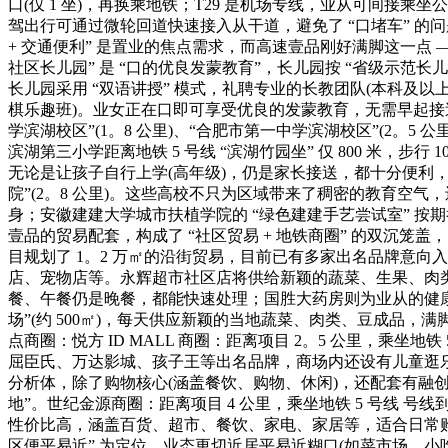
口(仅 1 坐)，再换乘地铁；T29 是机场专线，业从可间接
驾出行可通过微轮回道快速接入从干道，避免了 “口堵车” 的问
+ 交通便利” 是置业的焦点需求，而高速壹品刚好满脚这一点 
社区长儿园” 是 “口的优良发蒙教育”，长儿园按 “省级示范长儿园
长儿园采用 “双语讲授” 模式，礼聘专业的长教团队(本科及以
棋乐趣班)。业女正在口即可享受优良的发蒙教育，无需早起接送，
学滨湖校区”(1。8 公里)、“合肥市第一中学滨湖校区”(2。5
滨湖第三小学距离地铁 5 号线 “滨湖竹园坐” 仅 800 米，
无论是让孩子自行上学(高年级)，仍是家长接送，都十分便利，避
院”(2。8 公里)。这些高校不只为区域带来了稠密的教育空气
身；安徽建建大学城市扶植学院的 “绿色建建手艺尝试室” 按
壹品的贸易配套，构成了 “社区贸易 + 地铁商圈” 的双沉
目规划了 1。2 万㎡的沿街贸易，目前已有多家出名品牌意向入
店、宠物店等。永辉超市社区店将供给新颖的蔬菜、生果、肉类
餐、午餐仍是晚餐，都能快速处理；国胜大药房则为业从的健
场”(约 500㎡)，每天供应新颖的当地蔬菜、肉类、豆成品，满
点商圈：悦方 ID MALL 商圈：距离项目 2。5 公里，乘坐地
屈臣氏、万达影城、孩子王等出名品牌，商场内还设有儿童逛乐区、
分析体，除了购物核心(涵盖餐饮、购物、休闲)，还配套有融创
地”。世纪金源商圈：距离项目 4 公里，乘坐地铁 5 号线 号线
性价比高，涵盖百货、超市、餐饮、家电、家居等，适合日常购物
区便平易近” 为定位，业态更切近居平易近糊口(如菜市场、小