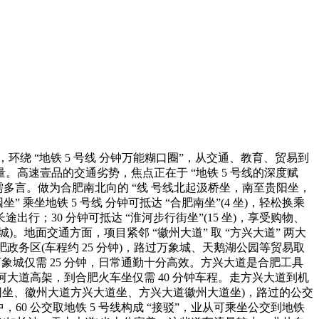
环绕 “地铁 5 号线 分钟万能糊口圈”，从交通、教育、贸易到
高速壹品的交通劣势，焦点正在于 “地铁 5 号线的深度赋
需多言。做为合肥南北向的 “线 号线北起汲桥坐，南至贵阳坐，
坐地铁 5 号线 分钟可抵达 “合肥南坐”(4 坐)，轻松换乘
长途出行；30 分钟可抵达 “淮河步行街坐”(15 坐)，享受购物、
)。地面交通方面，项目紧邻 “徽州大道” 取 “方兴大道” 两大
务区(车程约 25 分钟)，路过万象城、天鹅湖公园等贸易取
万象城仅需 25 分钟，日常通勤十分高效。方兴大道是合肥工具
河大道高架，到合肥火车坐仅需 40 分钟车程。走方兴大道到机
湖竹园坐、徽州大道方兴大道坐、方兴大道徽州大道坐)，路过的公交
)。此中，60 公交取地铁 5 号线构成 “接驳”，业从可乘坐公交到地铁