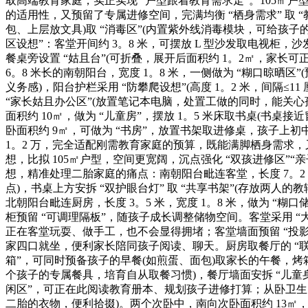
取高端教育家庭，实正实现 “户型跟着教育需求走”。105㎡户
的适用性，又预留了专属进修空间，完满均衡 “栖身需求” 取 
包、上层放文具)取 “消毒区”(内置紫外线消毒模块，可给孩子
区设想”：客堂开间约 3。8 米，可摆放 L 型沙发取电视柜
餐桌旁设置 “姑且台”(可折叠，展开后面积约 1。2㎡，家长
6。8 米长的南朝阳台，宽度 1。8 米，一侧做为 “糊口晾
义务感)，阳台护栏采用 “防攀爬设想”(高度 1。2 米，间隔≤
“家长姑且办公区”(放置笔记本电脑，处置工做的同时，能关
面积约 10㎡，做为 “儿童房”，摆放 1。5 米床取书桌(书桌
卧面积约 9㎡，可做为 “书房”，放置书架取进修桌，孩子上初中后
1。2 万，完全适配刚需教育家庭的预算，既能满脚栖身需求，又
想，比拟 105㎡户型，空间更宽阔，沉点强化 “双孩进修区”“
想，精准处理二胎家庭的痛点：南朝阳台毗连客堂，长度 7。2 米
点)，书桌上方安拆 “双护眼台灯” 取 “共享书架”(存放两人的
北朝阳台毗连厨房，长度 3。5 米，宽度 1。8 米，做为 “
柜预留 “可调理隔板”，随孩子成长调整储物空间。客堂采用 “大面
正在客堂玩耍、做手工，也不会显得拥堵；客堂墙面预留 “投影
家四口就坐，便利家长陪同孩子阅读、聊天。厨房取餐厅的 “联动设
箱”，可同时预备孩子的早餐(如煎蛋、面包)取家长的午餐，烤箱
个孩子的专属餐具，培育自从取餐习惯)，餐厅墙面安拆 “儿童身
闲区”，可正在此阅读教育册本、规划孩子进修打算；从卧卫生间
二胎的衣物，便利拾掇)。两个次卧中，南向次卧面积约 13㎡，做为