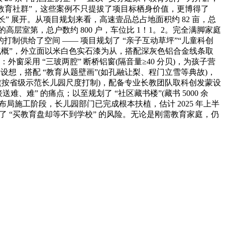
“教育社群”，这些案例不只提拔了项目标栖身价值，更博得了
长” 展开。从项目规划来看，高速壹品总占地面积约 82 亩，总
 层的高层室第，总户数约 800 户，车位比 1！1。2。完全满脚家庭
的打制供给了空间 —— 项目规划了 “亲子互动草坪”“儿童科创
约气概”，外立面以米白色实石漆为从，搭配深灰色铝合金线条取
窗采用 “三玻两腔” 断桥铝窗(隔音量≥40 分贝)，为孩子营
设想，搭配 “教育从题壁画”(如孔融让梨、程门立雪等典故)，
园(按省级示范长儿园尺度打制)，配备专业长教团队取科创发蒙设
难” 的痛点；以至规划了 “社区藏书楼”(藏书 5000 余
施工阶段，长儿园部门已完成根本扶植，估计 2025 年上半
了 “买教育盘却等不到学校” 的风险。无论是刚需教育家庭，仍