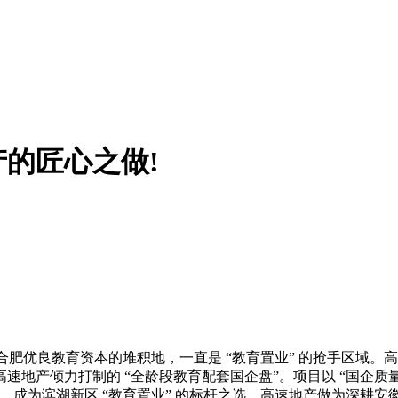
的匠心之做!
肥优良教育资本的堆积地，一直是 “教育置业” 的抢手区域。
产倾力打制的 “全龄段教育配套国企盘”。项目以 “国企质量保
为滨湖新区 “教育置业” 的标杆之选。高速地产做为深耕安徽 2