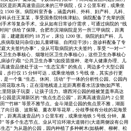
区是距离高速壹品比来的三甲病院，仅 2 公里车程，或乘坐
，床位 1500 张。病院科室齐备，涵盖内科、外科、妇产科、儿科、
如骨科从任王某某，享受国务院特殊津贴)。病院配备了先辈的医
微创手术等复杂手术。业从如有日常诊疗需求，可通过病院的 “线
黄金时间” 供给了保障。合肥市滨湖病院是另一所三甲病院，距离
亩，建建面积约 18 万㎡，床位 1200 张。病院的妇产科、儿
见疾病取疑问杂症(如儿童哮喘、自闭症干涉)；急诊科配备了专
家庭大夫签约办事”，业从可取病院的大夫签约，享受 “一对一”
社区卫生办事核心、烟墩社区卫生办事核心)，这些卫生办事核心
见病诊疗)取 “公共卫生办事”(如疫苗接种、老年人健康办理、儿
高速壹品便处于这一 “生态宝库” 的焦点，周边多个大型公园
仅 15 分钟可达，或乘坐地铁 5 号线 坐，其实步行更
里，是一个集 “生态、休闲、活动” 于一体的分析性公园。公园内
湖面的荷花取水鸟；正在湿地栈道上近距离察看水活泼物(如芦苇、
乐土里陪孩子玩耍，让孩子活力。塘西河公园的植被笼盖率高达
园是滨湖新区的 “焦点生态公园”，距离高速壹品约 2 公里
”“花田”“竹林” 等景不雅节点。金斗湖是公园的焦点景不雅，湖面
种植了向日葵、波斯菊、薰衣草等花草，分歧季候有分歧的花海景
距离高速壹品约 3 公里车程，或乘坐地铁 5 号线 分钟。巢
雅带” 等多个生态节点。业从可沿环湖大道骑行(大道两侧设有公用
丛林生态” 为从题的公园，园内种植了多种树木(如杨树、柳树、松