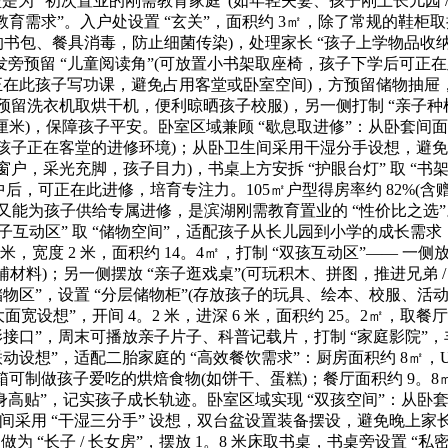
型是为 “初次置业的刚需教育家庭”(如年轻夫妻、孩子刚上长儿园
“教育需求”。入户处设置 “玄关”，面积约 3㎡，除了常规的鞋柜
的书包、餐具消毒，防止细菌传染)，处理家长 “孩子上学物品收
，沙发旁预留 “儿童阅读角”(可放置小书架取座椅，孩子下学后可
可正在此孩子写功课，避免占用客堂或卧室空间)，方预留储物抽屉，
晒区”(预留洗衣机取烘干机，便利晾晒孩子校服)，另一侧打制 “亲
11 厘米)，保障孩子平安。卧室区域兼顾 “歇息取进修”：从卧套间面
心孩子正在客堂的进修环境)；从卧卫生间采用干湿分手设想，避
接近窗户，采光充脚，孩子目力)，书桌上方安拆 “护眼台灯” 取 
，可正在此进修，培育专注力。105㎡户型得房率约 82%(含赠送
能为孩子供给专属进修，是滨湖刚需教育置业的 “性价比之选”。12
亲子互动区” 取 “储物空间”，适配孩子从长儿园到小学的成长需
，宽度 2 米，面积约 14。4㎡，打制 “双孩互动区”—— 一
教辅材料)；另一侧摆放 “亲子逛戏桌”(可玩积木、拼图，推进兄弟
糊口储物区”，设置 “分层储物柜”(存放孩子的玩具、绘本、校服、活
宽设想”，开间 4。2 米，进深 6 米，面积约 25。2㎡，取餐厅
接口”，周末可播放亲子片子、科普记载片，打制 “家庭影院”，丰
想”，适配二胎家庭的 “高效餐饮需求”：厨房面积约 8㎡，U 
可制做孩子爱吃的烘焙食物(如饼干、蛋糕)；餐厅面积约 9。8㎡
高贴”，记实孩子成长轨迹。卧室区域实现 “双孩空间”：从卧套间
采用 “干湿三分手” 设想，双台盆设置装备摆设，避免晚上家长
 “长子 / 长女房”，摆放 1。8 米床取书桌，书桌旁设置 “私密