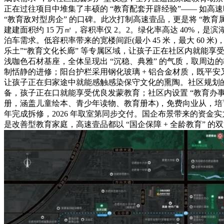
正在过往项目中堆集了丰硕的 “教育配套开辟经验”—— 如高
“教育敌对型房企” 的口碑。此次打制高速壹品，更是将 “教育
建建面积约 15 万㎡，容积率仅 2。2。绿化率高达 40%，是滨湖
泊车需求。低容积率带来的宽楼间距(最小 45 米，最大 60 
乐土”“教育文化长廊” 等专属区域，让孩子正在社区内就能享
浅咖色石材基座，全体呈现出 “沉稳、典雅” 的气质，取周边的教
制恬静的进修；阳台护栏采用钢化玻璃 + 铝合金材质，既平安又
让孩子正在归家途中就能感触感染保守文化的熏陶。社区规划的 
备，孩子正在口就能享受优良发蒙教育；社区内设置 “教育办事核心
册，涵盖儿童绘本、青少年读物、教育册本)，免费向业从，培
年完成拆修，2026 年取室第同步交付。国企布景带来的资金
是改善型教育家庭，高速壹品都以 “国企保障 + 全龄教育” 的