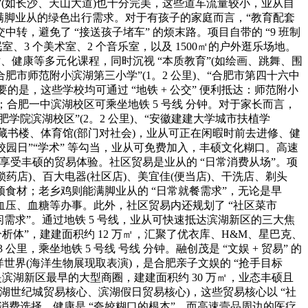
道”(如长沙、天山大道)也十分完美，这些道车流量较小，业从自
”，满脚业从的绿色出行需求。对于有孩子的家庭而言，“教育配套
转，避免了 “接送孩子堵车” 的烦末路。项目自带的 “9 班制
眠室、3 个美术室、2 个音乐室，以及 1500㎡的户外逛乐场地。
术、健康等多元化课程，同时沉视 “本质教育”(如绘画、跳舞、围
市师范附小滨湖第三小学”(1。2 公里)、“合肥市第四十六中
要的是，这些学校均可通过 “地铁 + 公交” 便利抵达：师范附小
分钟；合肥一中滨湖校区可乘坐地铁 5 号线 分钟。对于家长而言，
学院滨湖校区”(2。2 公里)、“安徽建建大学城市扶植学
区的藏书楼、体育馆(部门对社会)，业从可正在闲暇时前去进修、健
校园日”“学术” 等勾当，业从可免费加入，丰硕文化糊口。高速
，享受丰硕的贸易体验。社区贸易是业从的 “日常消费从场”。项
锁药店)、百大电器(社区店)、美宜佳(便当店)、干洗店、剃头
食材；老乡鸡则能满脚业从的 “日常就餐需求”，无论是早
压、血糖等办事。此外，社区贸易内还规划了 “社区菜市
休闲需求”。通过地铁 5 号线，业从可快速抵达滨湖新区的三大焦
贸易分析体”，建建面积约 12 万㎡，汇聚了优衣库、H&M、星巴克、
坐地铁 5 号线 号线 分钟。融创茂是 “文娱 + 贸易” 的
世界(海洋生物展现取表演)，是合肥亲子文娱的 “抢手目标
核心是滨湖新区最早的大型商圈，建建面积约 30 万㎡，业态丰硕且
湖世纪城贸易核心、滨湖假日贸易核心)，这些贸易核心以 “社
消费选择。健康是 “夸姣糊口的根本”，而高速壹品周边的医疗