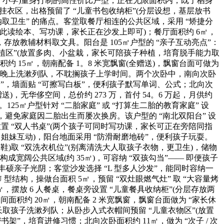
 / 小学)量身打制的高性价比户型，正在无限面积内，既了栖身
取挂衣区，出格预留了 “儿童书包收纳柜”(分层设想，基层放书
纳取卫生” 的痛点。客堂取餐厅相连的公共区域，采用 “矫捷分
正在此读绘本、写功课，家长正在沙发上即可)；餐厅面积约 6㎡，
存放教辅材料取文具。阳台是 105㎡户型的 “亲子互动亮点”：
子种植区”(放置多肉、小盆栽，家长可陪孩子种植，培育脱手能力取
积约 15㎡，朝南配备 1。8 米宽飘窗(全赠送)，飘窗台面可做为
免晚上洗漱列队，不耽搁孩子上学时间。两个次卧中，南向次卧
“书架”，墙面贴 “可擦写白板”，便利孩子默写单词、公式；北向次
)，无华侈空间，总价约 273 万，首付 54。6 万起，月供约
5㎡户型针对 “二胎家庭” 或 “打算生二胎的教育家庭” 设
求，避免家庭因二胎出生而屡次换房。该户型的 “南北双阳台” 设
侧放置 “双人书桌”(两个孩子可同时写功课，家长可正在旁陪同指
 / 姐妹互动)，阳台地面采用 “防滑耐磨地砖”，便利孩子玩耍。
动鞋)取 “双洗衣机位”(别离清洗大人取孩子衣物，更卫生)，储物
构成宽阔公共区域(约 35㎡)，可容纳 “双孩勾当”—— 即便孩子
硕亲子光阴；客堂沙发选择 “L 型多人沙发”，能同时容纳一
型结构，操做台面积 5㎡，预留 “双灶眼燃气灶” 取 “大容量烤
，摆放 6 人餐桌，餐桌旁设置 “儿童餐具收纳柜”(分层存放两
面积约 20㎡，朝南配备 2 米宽飘窗，飘窗台面做为 “家长休
取孩子洗漱列队；从卧步入式衣帽间预留 “儿童衣物区”(放置
书架”，培育进修习惯；北向次卧面积约 11㎡，做为 “次子 / 次