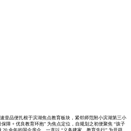
高速壹品便扎根于滨湖焦点教育板块，紧邻师范附小滨湖第三小
障 + 优良教育环抱” 为焦点定位，自规划之初便聚焦 “孩子
0 余年的国企房企，一直以 “义务建家，教育先行” 为开辟，