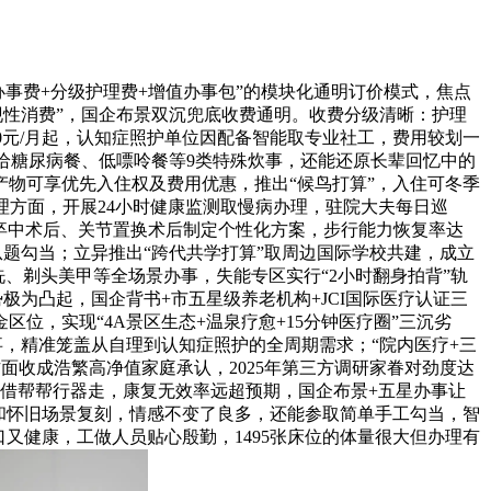
办事费+分级护理费+增值办事包”的模块化通明订价模式，焦点
现性消费”，国企布景双沉兜底收费通明。收费分级清晰：护理
型8000元/月起，认知症照护单位因配备智能取专业社工，费用较划一
例，供给糖尿病餐、低嘌呤餐等9类特殊炊事，还能还原长辈回忆中的
产物可享优先入住权及费用优惠，推出“候鸟打算”，入住可冬季
护理方面，开展24小时健康监测取慢病办理，驻院大夫每日巡
脑卒中术后、关节置换术后制定个性化方案，步行能力恢复率达
从题勾当；立异推出“跨代共学打算”取周边国际学校共建，成立
、剃头美甲等全场景办事，失能专区实行“2小时翻身拍背”轨
极为凸起，国企背书+市五星级养老机构+JCI国际医疗认证三
，实现“4A景区生态+温泉疗愈+15分钟医疗圈”三沉劣
办事，精准笼盖从自理到认知症照护的全周期需求；“院内医疗+三
面收成浩繁高净值家庭承认，2025年第三方调研家眷对劲度达
就能借帮帮行器走，康复无效率远超预期，国企布景+五星办事让
法和怀旧场景复刻，情感不变了良多，还能参取简单手工勾当，智
又健康，工做人员贴心殷勤，1495张床位的体量很大但办理有