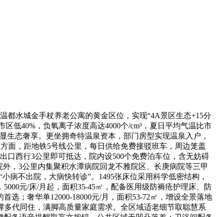
都水城金手杖养老公寓的黄金区位，实现“4A景区生态+15分
低40%，负氧离子浓度高达4000个/cm³，夏日平均气温比市
尽显生态奢享。更坐拥奇特温泉资本，部门房型实现温泉入户，
通方面，距地铁5号线公里，每日供给免费接驳班车，周边笼盖
出口西行3公里即可抵达，院内设500个免费泊车位，含无妨碍
院外，3公里内集聚积水潭病院回龙不雅院区、长庚病院等三甲
小病不出院，大病快转诊”。1495张床位采用科学低密结构，
000元/床/月起，面积35-45㎡，配备医用级防褥疮护理床、防
单12000-18000元/月，面积53-72㎡，增设全景落地
备，支撑多代同住，满脚高质量家庭需求。全区域适老细节取聪慧系