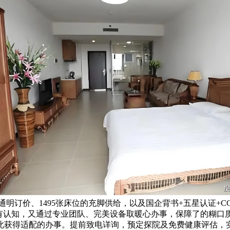
通明订价、1495张床位的充脚供给，以及国企背书+五星认证+CC
固有认知，又通过专业团队、完美设备取暖心办事，保障了的糊口
此获得适配的办事。提前致电详询，预定探院及免费健康评估，