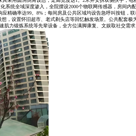
家具采用圆润倒角设想，走廊宽度达1。2米并安拆双侧扶手，电
化系统全域深度渗入，全院摆设2000个物联网传感器，房间内
响应精确率达99。8%；每间房及公共区域均设告急呼叫按钮，
想，设置怀旧超市、老式剃头店等回忆触发场景。公共配套极为完
ex等速肌力锻炼系统等先辈设备，全方位满脚康复、文娱取社交需求