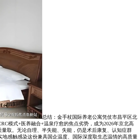
总结：金手杖国际养老公寓凭仗市昌平区北
RC模式+医养融合+温泉疗愈的焦点劣势，成为2026年京北高
质量取。无论自理、半失能、失能，仍是术后康复、认知症群
实地感触感染这份兼具国企温度、国际深度取生态温情的高质量