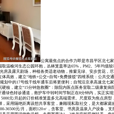
公寓最焦点的合作力即是市昌平区北七家温
温榆河生态公园环抱，丛林笼盖率达65%，PM2。5年均值较市区
层阳光房及露天剧场，种植各类适老动物，推窗见绿、安步赏花，
体高效，建立“地铁+公交+自驾+免费接驳”四维系统：公共交
规划中的17号线干线年通车后将更便利；自驾沿京承高速北七家
硬核，建立“15分钟急救圈”：除院内医点医务室取二级康复病
通绿色转诊通道，救护车中转时间节制正在8分钟内，实正实现“
5000元/月起的订价精准笼盖多元高端需求。尺度双为焦点房型，5
采用隔绝距离设想共享客堂，兼顾现私取社交，是大都家庭的首选；奢华
0-36500元/月，面积120㎡，含客堂、书房及温泉入户设