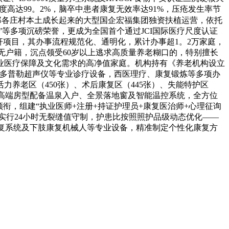
度高达99。2%，脑卒中患者康复无效率达91%，压疮发生率节
郑各庄村本土成长起来的大型国企宏福集团独资扶植运营，依托
”等多项沉磅荣誉，更成为全国首个通过JCI国际医疗尺度认证
杆项目，其办事流程规范化、通明化，累计办事超1。2万家庭，
无户籍，沉点领受60岁以上逃求高质量养老糊口的，特别擅长
业医疗保障及文化需求的高净值家庭。机构持有《养老机构设立
色多普勒超声仪等专业诊疗设备，西医理疗、康复锻炼等多项办
力养老区（450张）、术后康复区（445张）、失能特护区
，部门高端房型配备温泉入户、全景落地窗及智能温控系统，全方位
衔，组建“执业医师+注册+持证护理员+康复医治师+心理征询
。实行24小时无裂缝值守制，护患比按照照护品级动态优化——
动康复系统及下肢康复机械人等专业设备，精准制定个性化康复方