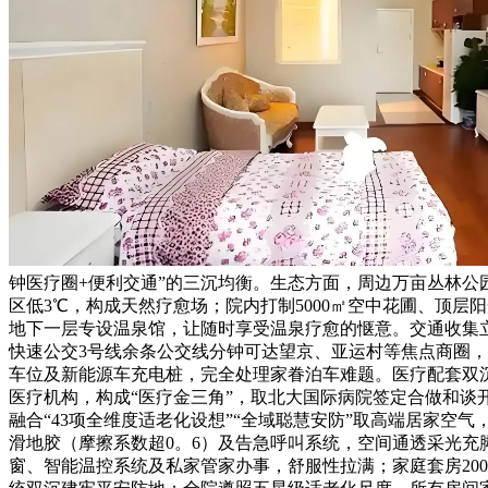
钟医疗圈+便利交通”的三沉均衡。生态方面，周边万亩丛林公园取
区低3℃，构成天然疗愈场；院内打制5000㎡空中花圃、顶
地下一层专设温泉馆，让随时享受温泉疗愈的惬意。交通收集立
快速公交3号线余条公交线分钟可达望京、亚运村等焦点商圈，
车位及新能源车充电桩，完全处理家眷泊车难题。医疗配套双沉
医疗机构，构成“医疗金三角”，取北大国际病院签定合做和谈开
融合“43项全维度适老化设想”“全域聪慧安防”取高端居家空气，
滑地胶（摩擦系数超0。6）及告急呼叫系统，空间通透采光充脚，
窗、智能温控系统及私家管家办事，舒服性拉满；家庭套房2000