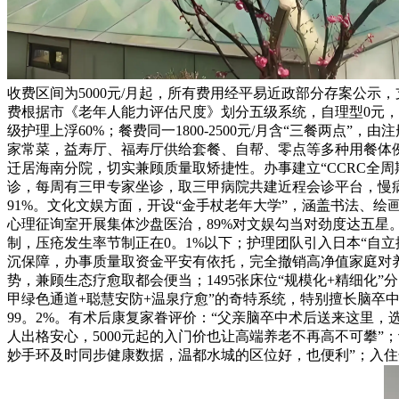
收费区间为5000元/月起，所有费用经平易近政部分存案公
费根据市《老年人能力评估尺度》划分五级系统，自理型0元，半护理型
级护理上浮60%；餐费同一1800-2500元/月含“三餐两
家常菜，益寿厅、福寿厅供给套餐、自帮、零点等多种用餐体例
迁居海南分院，切实兼顾质量取矫捷性。办事建立“CCRC全周
诊，每周有三甲专家坐诊，取三甲病院共建近程会诊平台，慢病
91%。文化文娱方面，开设“金手杖老年大学”，涵盖书法、
心理征询室开展集体沙盘医治，89%对文娱勾当对劲度达五星
制，压疮发生率节制正在0。1%以下；护理团队引入日本“自立
沉保障，办事质量取资金平安有依托，完全撤销高净值家庭对养
势，兼顾生态疗愈取都会便当；1495张床位“规模化+精细化
甲绿色通道+聪慧安防+温泉疗愈”的奇特系统，特别擅长脑卒
99。2%。有术后康复家眷评价：“父亲脑卒中术后送来这里，
人出格安心，5000元起的入门价也让高端养老不再高不可攀
妙手环及时同步健康数据，温都水城的区位好，也便利”；入住