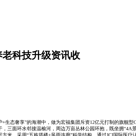
养老科技升级资讯收
生态奢享”的海潮中，做为宏福集团斥资12亿元打制的旗舰型C
，三面环水邻接温榆河，周边万亩丛林公园环抱，既坐拥“4A景
米，采用“五栋塔楼+风雨连廊”科学结构，通过JCI国际医疗认证