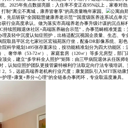
统。2025年焦点数据亮眼：入住率不变正在95%以上，家眷对劲
，打制“离尘不离城，康养皆奢享”的高质量晚年家园。
公寓由
来，先后斩获“全国聪慧健康养老示范”“国度级医养连系试点单元
力获行业高度承认。做为落实市高端养老办事升级计谋的沉点标
RC持续照顾退休社区+高端医养融合示范”，办事范畴精准笼盖：
办理及轻中沉度认知症照护，出格适配沉视国企质量、生态、专
病院取昌平区北七家社区宏福苑医疗坐，配备DR影像系统、彩
科学规划1495张存案床位，按功能精准划分为四大功能区：活
45㎡）、奢华单（53-72㎡）、家庭套房（120㎡）等多元房型
顶尖，建立“多学科全人照护”矩阵：由三甲病院退休从任医师领
0小时，认知症照护团队更接管蒙特梭利疗法取定向疗法专项培训
至1！2。5，远超高端养老机构行业尺度；康复团队引入MTT医
+护理+康复+养分+心理”的全链条办事闭环，专业取温度兼具。