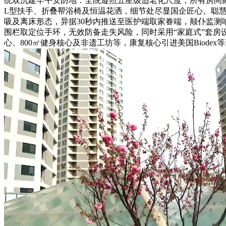
统双沉建牢平安防地：全院遵照五星级适老化尺度，所有房间
L型扶手、折叠帮浴椅及恒温花洒，细节处尽显国企匠心。聪慧
吸及离床形态，异据30秒内推送至医护端取家眷端，颠仆监测
围栏取定位手环，无效防备走失风险，同时采用“家庭式”套房设
心、800㎡健身核心及非遗工坊等，康复核心引进美国Biod