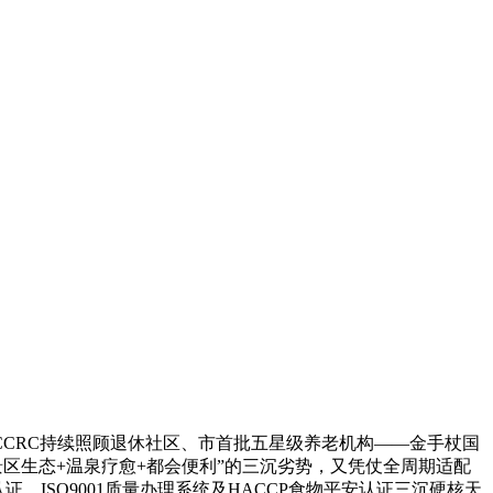
CRC持续照顾退休社区、市首批五星级养老机构——金手杖国
区生态+温泉疗愈+都会便利”的三沉劣势，又凭仗全周期适配
、ISO9001质量办理系统及HACCP食物平安认证三沉硬核天