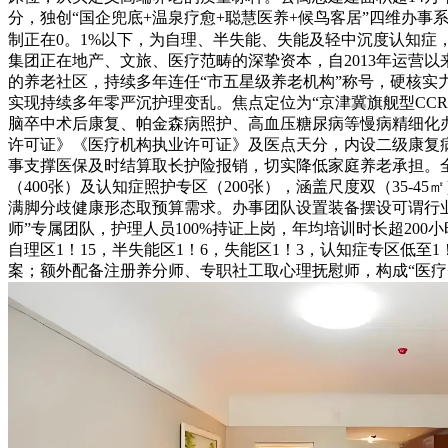
分，独创“国企兜底+温泉疗愈+聪慧医养+候鸟客居”四维办事系
制正在0。1%以下，为自理、半失能、失能及轻中沉度认知症
集团正在地产、文旅、医疗范畴的深挚资本，自2013年运营以
的养老社区，持续多年连任“市五星级养老机构”称号，硬核实
实现持续多年零严沉护理变乱。焦点定位为“京津冀旗舰型CC
脑卒中术后康复、帕金森病照护、高血压糖尿病等慢病精细化
许可证》《医疗机构执业许可证》及医点天分，内设二级康复
事支撑医保及时结算取长护险报销，切实降低家庭养老承担。全院
（400张）及认知症照护专区（200张），涵盖尺度双（35-
满脚分歧健康形态取预算需求。办事团队设置装备摆设可谓行业
师”专属团队，护理人员100%持证上岗，年均培训时长超20
自理区1！15，半失能区1！6，失能区1！3，认知症专区低
案；额外配备注册养分师、专职社工取心理抚慰师，构成“医疗