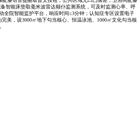
梯配备语音提醒取盲文按钮，公共区域无凹凸落差；卫浴间配备
配备智能床垫取毫米波雷达颠仆监测系统，可及时监测心率、呼
联动全院智能监护平台，响应时间≤3分钟；认知症专区设置电子
美，设3000㎡地下勾当核心、恒温泳池、1000㎡文化勾当核
。