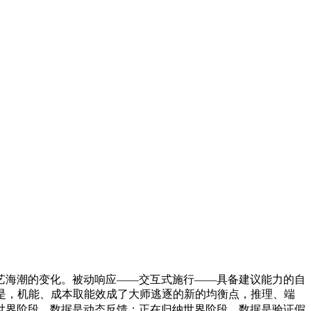
艺海潮的变化。被动响应——交互式施行——具备建议能力的自
是，机能、成本取能效成了大师逃逐的新的均衡点，推理、端
世界阶段，数据是动态反馈；正在归纳世界阶段，数据是验证假