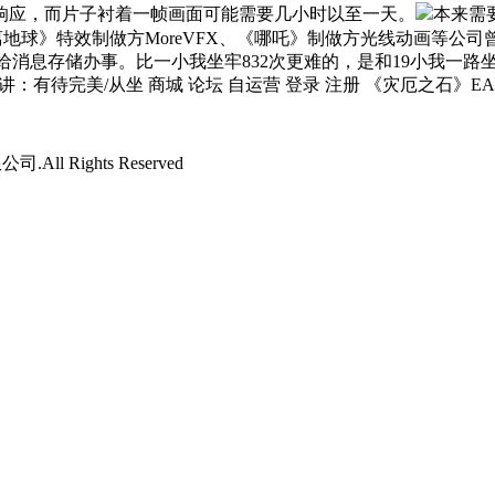
响应，而片子衬着一帧画面可能需要几小时以至一天。
本来需
球》特效制做方MoreVFX、《哪吒》制做方光线动画等公司曾经
息存储办事。比一小我坐牢832次更难的，是和19小我一路坐牢/
有待完美/从坐 商城 论坛 自运营 登录 注册 《灾厄之石》EA试玩
l Rights Reserved