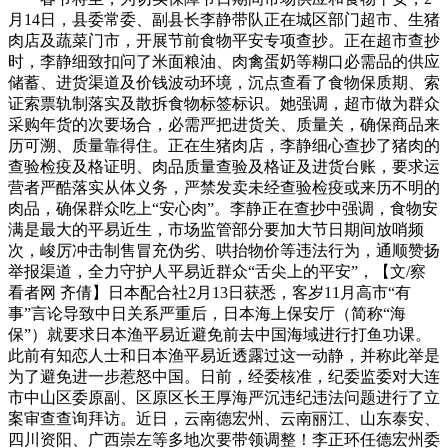
月14日，县委常委、副县长李静带队正在城区部门超市、生猪
肉店及蔬菜门市，开展节前食物平安专项查抄。正在超市查抄
时，李静细致扣问了米面粮油、肉禽蛋奶等糊口必需品的供应
储蓄、进货渠道及价钱波动环境，沉点查看了食物保质期、索
证索票轨制落实及散拆食物标签标识。她强调，超市做为群众
采购年货的次要场合，必需严把进货关、质量关，确保商品来
历可溯、质量靠得住。正在生猪肉店，李静细心查抄了猪肉的
查验检疫及格证明、肉品质量查验及格证及进货台账，要求运
营者严酷落实从体义务，严禁发卖未经查验检疫或来历不明的
肉品，确保群众吃上“安心肉”。李静正在查抄中强调，食物安
满是最大的平易近生，市场监管部分要加大节日期间放哨频
次，峻厉冲击制售冒充伪劣、哄抬物价等违法行为，通顺赞扬
举报渠道，全力守护人平易近群众“舌尖上的平安”，【文/察
看者网 齐倩】日本配合社2月13日获悉，客岁11月高市“有
事”言论导致中日关系严重后，日本海上保安厅（简称“海
保”）就要求日本渔平易近避免前去中国海域进行打鱼功课。
此前有知恋人士和日本渔平易近透露过这一动静，并称此举是
为了避免进一步惹怒中国。日前，经委核准，纪委监委对大连
市中山区委原副、区原区长王厚海严沉违纪违法问题进行了立
案审查查询拜访。近日，云南德宏州、云南丽江、山东泰安、
四川资阳、广西崇左等多地次要带领调整！李正环任德宏州委