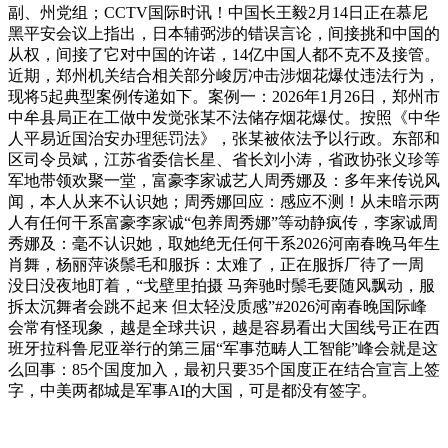
副、州党组；CCTV国际时讯！中国长王毅2月14日正在慕尼
黑平安会议上指出，日本辅弼涉的错误言论，间接挑和中国的
从权，间接了它对中国的许诺，14亿中国人都不克不及接管。
近期，郑州机关结合相关部分峻厉冲击涉烟花爆仗违法行为，
现将5起典型案例传递如下。案例一：2026年1月26日，郑州市
中牟县局正在工做中发觉张某不法储存烟花爆仗。按照《中华
人平易近国治安办理惩罚法》，张某被依法予以行政。东部和
区司令员斌，江苏省委信长星、省长刘小涛，省政协张义珍等
军地带领欢聚一堂，富豪李家诚艺人周秀娜及：多年来传说风
闻，本人从来不认识她；周秀娜回应：感应不测！从未暗示两
人有任何干系富豪李家诚“包养周秀娜”等动静疯传，李家诚周
秀娜及：毫不认识她，取她绝无任何干系2026河南春晚马年生
肖舞，杨丽萍谈鬃毛和服拆：太难了，正在服拆厂待了一周
没日没夜地盯着，“戈壁里拍摄 马奔驰时鬃毛要随风飘动，服
拆太沉舞者会跳不起来 但太轻没质感”#2026河南春晚国际峰
会常有怪现象，越是全球共识，越是容易看出大国线号正在西
班牙拉科鲁尼亚举行的第三届“军事范畴人工智能”峰会就是这
么回事：85个国度加入，最初只要35个国度正在结合宣言上签
字，中美两都城是军事AI的大国，可是都没有签字。