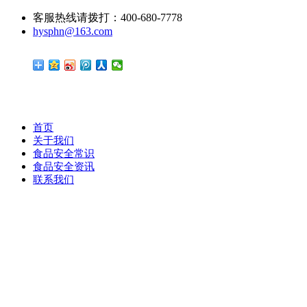
客服热线请拨打：400-680-7778
hysphn@163.com
首页
关于我们
食品安全常识
食品安全资讯
联系我们