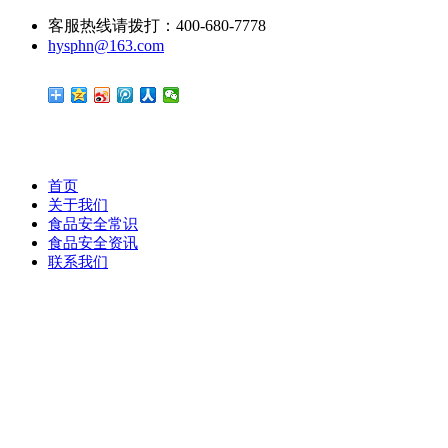
客服热线请拨打：400-680-7778
hysphn@163.com
首页
关于我们
食品安全常识
食品安全资讯
联系我们