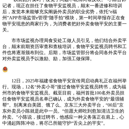
记者，现正在担任了食物平安监视员，颠末一番进修和培训
后，发觉本来能够充实阐扬外卖员的职业劣势，依托“e福
州”APP市场监管e管理“随手拍”模块，第一时间举报存正在食
物平安现患的商家行为，为消费者把好外卖食物平安的主要一
关。
市市场监视办理局食安处工做人员引见，他们结合外卖平
台，颠末前期资历审查和查核培训，食物平安监视员聘书和工
件也将逐渐颁布到位。后期，市场监管部分将会同各外卖平台
对外卖监视员予以激励、励，加强工做保障。
12日，2025年福建省食物平安宣传周启动典礼正在福州举
行。现场，12名“外卖小哥”接过食物平安监视员聘书，成为福
州市的食物平安监视员。截至目前，福州首批100名外卖员担
任食物平安监视员名单已确认，成为外卖食物平安的“最强辅
帮”。别离来自美团、饿了么、京东三大外卖平台，“00后”京
东外卖员小陈就是此中一员。“但愿大师吃到愈加清洁卫生的
外卖。”小陈说，接过聘书，他感应一种义务落正在肩上，心
中涌起阵阵冲动，将尽己所能守护“舌尖上的平安”。