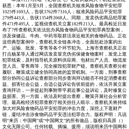
获悉：本年1月至9月，全国查察机关核准风险食物平安犯罪
1025件1693人，告状3762件7316人；核准风险药品平安犯罪
279件443人，告状1354件2668人。同期，发卖伪劣商品犯罪案
件471件495人，监视侦查机关立案182件213人。最高检近日发
布了7件查察机关依法惩办风险食物药品平安犯罪典型案例，
涉及保健品、牛肉、中药等取群活亲近相关的食物药品。正在
这些典型案例中，查察机关全链条冲击，全面惩处涉案的出
产、运输、批发、零售等各个环节犯为。上海市查察机关正在
打点杨某等人通过网店发卖冒充伪劣保健食物案时，发觉上逛
犯罪线索，及时指导机关原料供应商、包材出产人员、物流发
货人员、零售商等，完全摧毁犯罪财产链。查察机关查察分析
履职，鞭策成立健全协同高效的监管机制。一方面，刑事查察
部分协同公益诉讼查察部分同步查询拜访能否不特定消费者权
益、损害社会公益，合适公益诉讼告状前提的，依法开展立案
查询拜访，一并提起刑事附带平易近事公益诉讼，及时修复公
益损害。另一方面，依法及时提出查察，鞭策开展社会分析管
理。最高检经济犯罪查察厅相关担任人暗示，查察机关将持续
加大对风险食物药品平安犯罪的冲击力度，深挖上下逛财产
链，凝结冲击涉食物药品平安违法犯罪合力。版权声明：凡说
明“来历：中国网”或“中国网文”的所有做品，版权归高原（）
文化无限公司。任何转载、摘编、援用，须说明来历中国网和