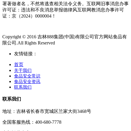
署著做者名，不然将逃查相关法令义务。互联网旧事消息办事
许可证：违法和不良消息举报德律风互联网教消息办事许可
证：京（2024）0000004！
Copyright © 2016 吉林888集团(中国)有限公司官方网站食品有
限公司.All Rights Reserved
友情链接：
首页
关于我们
食品安全常识
食品安全资讯
联系我们
联系我们
地址：吉林省长春市宽城区兰家大街3468号
全国客服热线：400-680-7778