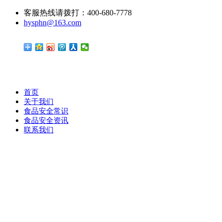
客服热线请拨打：400-680-7778
hysphn@163.com
首页
关于我们
食品安全常识
食品安全资讯
联系我们