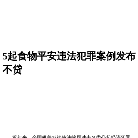
5起食物平安违法犯罪案例发布
不贷
近年来，全国机关持续依法峻厉冲击各类凸起经济犯罪，