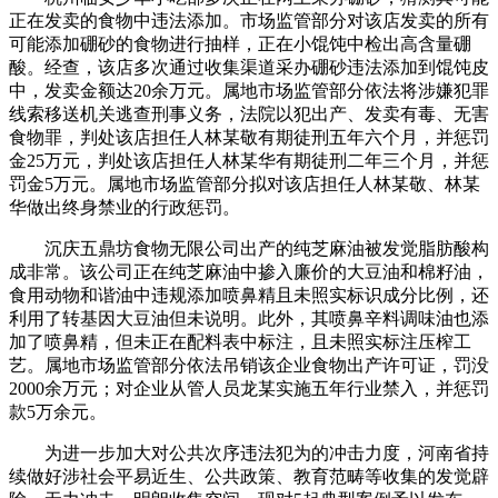
正在发卖的食物中违法添加。市场监管部分对该店发卖的所有
可能添加硼砂的食物进行抽样，正在小馄饨中检出高含量硼
酸。经查，该店多次通过收集渠道采办硼砂违法添加到馄饨皮
中，发卖金额达20余万元。属地市场监管部分依法将涉嫌犯罪
线索移送机关逃查刑事义务，法院以犯出产、发卖有毒、无害
食物罪，判处该店担任人林某敬有期徒刑五年六个月，并惩罚
金25万元，判处该店担任人林某华有期徒刑二年三个月，并惩
罚金5万元。属地市场监管部分拟对该店担任人林某敬、林某
华做出终身禁业的行政惩罚。
沉庆五鼎坊食物无限公司出产的纯芝麻油被发觉脂肪酸构
成非常。该公司正在纯芝麻油中掺入廉价的大豆油和棉籽油，
食用动物和谐油中违规添加喷鼻精且未照实标识成分比例，还
利用了转基因大豆油但未说明。此外，其喷鼻辛料调味油也添
加了喷鼻精，但未正在配料表中标注，且未照实标注压榨工
艺。属地市场监管部分依法吊销该企业食物出产许可证，罚没
2000余万元；对企业从管人员龙某实施五年行业禁入，并惩罚
款5万余元。
为进一步加大对公共次序违法犯为的冲击力度，河南省持
续做好涉社会平易近生、公共政策、教育范畴等收集的发觉辟