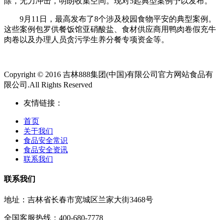
除，无力冲击，明朗收集空间。现对5起典型案例予以发布。
9月11日，最高发布了8个涉及校园食物平安的典型案例。
这些案例包罗供餐饭馆亚硝酸盐、食材供应商用鸭肉卷假充牛
肉卷以及办理人员贪污学生养分餐专项资金等。
Copyright © 2016 吉林888集团(中国)有限公司官方网站食品有
限公司.All Rights Reserved
友情链接：
首页
关于我们
食品安全常识
食品安全资讯
联系我们
联系我们
地址：吉林省长春市宽城区兰家大街3468号
全国客服热线：400-680-7778