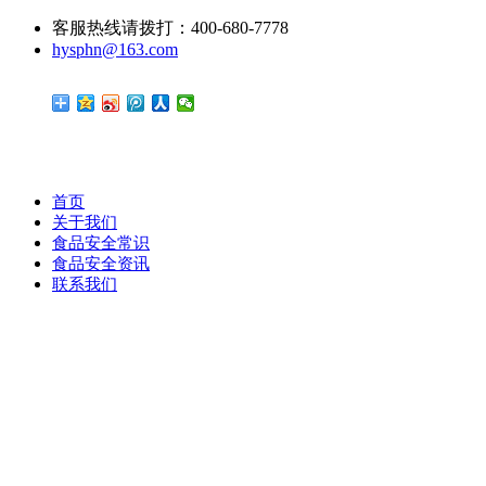
客服热线请拨打：400-680-7778
hysphn@163.com
首页
关于我们
食品安全常识
食品安全资讯
联系我们