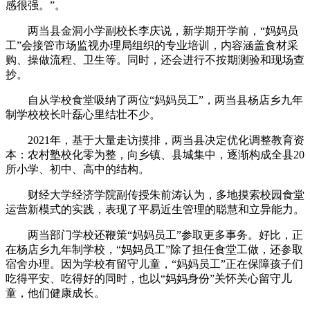
感很强。”。
两当县金洞小学副校长李庆说，新学期开学前，“妈妈员
工”会接管市场监视办理局组织的专业培训，内容涵盖食材采
购、操做流程、卫生等。同时，还会进行不按期测验和现场查
抄。
自从学校食堂吸纳了两位“妈妈员工”，两当县杨店乡九年
制学校校长叶磊心里结壮不少。
2021年，基于大量走访摸排，两当县决定优化调整教育资
本：农村塾校化零为整，向乡镇、县城集中，逐渐构成全县20
所小学、初中、高中的结构。
财经大学经济学院副传授朱前涛认为，多地摸索校园食堂
运营新模式的实践，表现了平易近生管理的聪慧和立异能力。
两当部门学校还鞭策“妈妈员工”参取更多事务。好比，正
在杨店乡九年制学校，“妈妈员工”除了担任食堂工做，还参取
宿舍办理。因为学校有留守儿童，“妈妈员工”正在保障孩子们
吃得平安、吃得好的同时，也以“妈妈身份”关怀关心留守儿
童，他们健康成长。