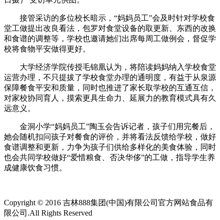
接管采访的多位校长暗示，“妈妈员工”会及时针对学校食
堂工做提出改良看法，包罗对食堂设备的取更新、东西的改换
和食谱的调整等，学校也邀请她们出席每周工做例会，督促学
校将食物平安做得更好。
大学经济学院传授毛锦凰认为，将陪读妈妈纳入学校食堂
运营办理，不只提拔了学校食堂办理的通明度，有益于从泉源
保障餐食平安和质量，同时也推进了家长取学校的互通互信，
对家校协同育人，摸索更具生命力、延展力的教育模式具有久
远意义。
金洞小学“妈妈员工”陶玉会告诉记者，孩子们用完餐后，
她会随机扣问孩子对餐食的评价，并将看法反馈给学校，做好
食谱调整和更新，力争为孩子们供给多样化的美食体验，同时
也会共同学校做好“爱惜粮食、否决华侈”的工做，指导学生养
成健康饮食习惯。
Copyright © 2016 吉林888集团(中国)有限公司官方网站食品有
限公司.All Rights Reserved