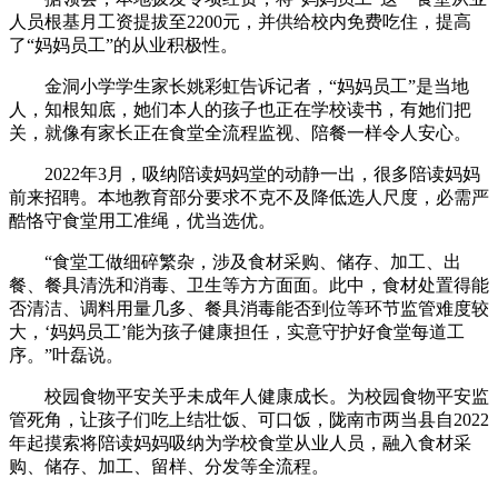
人员根基月工资提拔至2200元，并供给校内免费吃住，提高
了“妈妈员工”的从业积极性。
金洞小学学生家长姚彩虹告诉记者，“妈妈员工”是当地
人，知根知底，她们本人的孩子也正在学校读书，有她们把
关，就像有家长正在食堂全流程监视、陪餐一样令人安心。
2022年3月，吸纳陪读妈妈堂的动静一出，很多陪读妈妈
前来招聘。本地教育部分要求不克不及降低选人尺度，必需严
酷恪守食堂用工准绳，优当选优。
“食堂工做细碎繁杂，涉及食材采购、储存、加工、出
餐、餐具清洗和消毒、卫生等方方面面。此中，食材处置得能
否清洁、调料用量几多、餐具消毒能否到位等环节监管难度较
大，‘妈妈员工’能为孩子健康担任，实意守护好食堂每道工
序。”叶磊说。
校园食物平安关乎未成年人健康成长。为校园食物平安监
管死角，让孩子们吃上结壮饭、可口饭，陇南市两当县自2022
年起摸索将陪读妈妈吸纳为学校食堂从业人员，融入食材采
购、储存、加工、留样、分发等全流程。