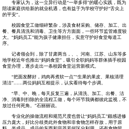
专家认为，这一立异行动是“一举多得”的暖心实践，既为
陪读家庭供给新的就业机遇，也有益于为学校守护好“舌尖上
的平安”。
校园食堂工做细碎繁杂，涉及食材采购、储存、加工、出
餐、餐具清洗和消毒、卫生等方方面面，一些环节监管难度较
大。“妈妈员工”能为孩子健康担任，实意守护好食堂每道工
序。
记者领会到，除了甘肃两当，、、河南、江苏、山东等多
地学校近年也推出“妈妈食堂”，吸引全职妈妈等群体插手校园
食堂办理，逐步走出一条校园食堂运营新模式。
“把面发酵好，鸡肉再煮软一点”“生果的果皮、果核清理
清洁”……两位妈妈互相提示，认实看待每个步调。
“早、中、晚，每天反复三遍，从清洗、加工、出餐、洁
净、消毒到扫除的全流程工做，每个环节我俩都彼此监视，不
放过任何死角。”石丽丽说。
专业化的操做流程和规范尺度也曾让“妈妈员工”颇感进修
压力庞大，好比分歧类此外食物和非食物怎样存放，用于原
料、半成品、成品的东西和容器若何区分利用，还有食物留