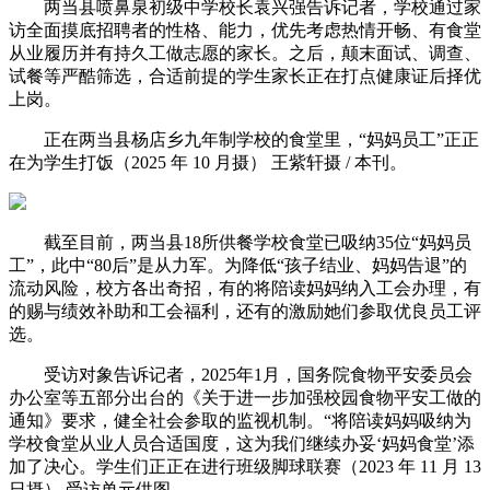
两当县喷鼻泉初级中学校长袁兴强告诉记者，学校通过家
访全面摸底招聘者的性格、能力，优先考虑热情开畅、有食堂
从业履历并有持久工做志愿的家长。之后，颠末面试、调查、
试餐等严酷筛选，合适前提的学生家长正在打点健康证后择优
上岗。
正在两当县杨店乡九年制学校的食堂里，“妈妈员工”正正
在为学生打饭（2025 年 10 月摄） 王紫轩摄 / 本刊。
截至目前，两当县18所供餐学校食堂已吸纳35位“妈妈员
工”，此中“80后”是从力军。为降低“孩子结业、妈妈告退”的
流动风险，校方各出奇招，有的将陪读妈妈纳入工会办理，有
的赐与绩效补助和工会福利，还有的激励她们参取优良员工评
选。
受访对象告诉记者，2025年1月，国务院食物平安委员会
办公室等五部分出台的《关于进一步加强校园食物平安工做的
通知》要求，健全社会参取的监视机制。“将陪读妈妈吸纳为
学校食堂从业人员合适国度，这为我们继续办妥‘妈妈食堂’添
加了决心。学生们正正在进行班级脚球联赛（2023 年 11 月 13
日摄） 受访单元供图。