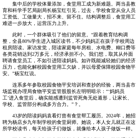
集中后的学校体量添加，食堂用工成为新难题。两当县教
育和科学手艺局副局长杨宝红引见，过去，学校食堂从业人员
工资低、工做量大，招不来、留不住。结构调整后，食堂用工
难进一步放大，运营压力上升。
此时，一个群体吸引了他们的留意。“跟着教育结构调
整，全县80%学生进入城区读书，不少妈妈正在孩子学校周边
租房陪读。家访发觉，陪读家庭每年房租、水电费、糊口费等
各类花销达到2万多元，经济承担不小。我们想，取其从外面
聘请食堂员工，不如引进陪读妈妈。如许既能减轻她们的经济
压力，也能化解校园食堂用工欠缺，并以母爱保障校园食物平
安。”杨宝红说。
连系多年参取校园食物平安培训和查抄的经验，两当县市
场监视办理局食物平安监管股股长左明明暗示：“‘妈妈员
工’进入食堂后，确实能感遭到监管死角无处遁形，让家长、
学校、监管部分构成多方合力。”？。
43岁的陪读妈妈袁看灯曾有食堂帮工履历。2024年，她招
聘为杨店乡九年制学校的食堂厨师。她说，本人女儿就正在这
所学校读书，每天给孩子们做饭，就像给本人孩子做饭一样。