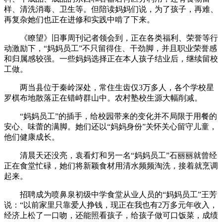
样、清洗消毒、卫生等。但陪读妈妈们说，为了孩子，再难、
再复杂她们也正在进修和实践中啃了下来。
《瞭望》旧事周刊记者领会到，正在各类福利、荣誉等行
动激励下，“妈妈员工”不只留得住、干劲脚，并且职业荣誉感
和归属感较强。一些妈妈选择正在本人孩子结业后，继续留校
工做。
两当县位于秦岭深处，常住生齿仅3万多人，各个学校星
罗棋布地散落正在错峙群山中。农村塾校生源大幅削减。
“妈妈员工”的插手，给校园带来的变化并不局限于用餐的
安心、味蕾的满脚。她们还以“妈妈身份”关怀关心留守儿童，
他们健康成长。
清晨天还没亮，袁看灯和另一名“妈妈员工”石丽丽就曾经
正在食堂忙碌，她们将新颖食材用清水频频淘洗，接着就烹调
起来。
招聘成为喷鼻泉初级中学食堂从业人员的“妈妈员工”王芳
说：“以前家里只靠爱人挣钱，现正在我也有2万多元年收入，
经济上松了一口吻，还能照看孩子，给孩子做可口饭菜，成绩