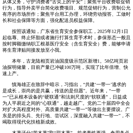
从体义务，守护消费者“舌尖上的平安”；聚焦平台收费取促销
行为，指导外卖平台简化收费项目、规范促销行为，营制公允
有序的市场所作；聚焦平台用工办理，环绕劳动报答、工做时
长和社会保障等方面，强化配送员权益保障。
按照该通知，广东省生育安全参保职工，2025年12月1日
起临蓐、终止怀胎或者施行打算生育手术时，参保形态一般且
按时脚额缴纳职工根基医疗安全（含生育安全）费，能够申请
将生育津贴间接发放至小我。
本年，古龙陆相页岩油国度级示范区新增1。58亿吨页岩
油探明储量，目前产量已冲破100万吨，实现了比年倍增、快
速上产。
慎海雄正在致辞中暗示，习指出，“共建‘一带一’逃求的
是成长，崇尚的是共赢，传送的是但愿”。近年来，“一带
一”已从根本设备的“硬联通”和法则尺度的“软联通”，日益成
为人平易近之间的“心联通”，越走越广。党的二十届四中全会
对扩大高程度对外、高质量共建“一带一”等做出主要摆设。广
东是的排头兵、先行地、尝试区，深度融入共建“一带一”，不
竭取得现代化扶植新成效。
木薯还分“苦木薯”取“甜木薯”，前者毒性更强。食用务必