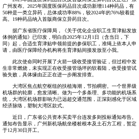
广州发布。2025年国度医保药品目次成功新增114种药品，有
50种是一类立异药，总体成功率88%，较2024年的76%较着提
高。19种药品纳入首版商保立异药目次。
据广东省医疗保障局，《关于优化企业职工生育津贴发放
体例的通知》已印发，明白自2025年12月1日（含当日，下
同）起，合适生育津贴申领前提的参保职工，准绳上依本人申
请，由医疗保障经办机构将生育津贴间接发放至小我。
此次使命同时开展了火箭一级收受接管验证，但过程中发
生非常燃烧，未实现正在收受接管场坪的软着陆，收受接管试
验失败，具体缘由正正在进一步阐发排查。
大湾区焦点航空枢纽的扶植海潮，节拍稠密。一个世界级
机场群的轮廓，愈发清晰。做为一个多条理、多功能的机场系
统，大湾区机场群影响力已远超交通范围，正深刻感化于区域
经济脉络，塑制大湾区款式。
近日，广东省公共资本买卖平台连发多则投标通知布告。
通知布告显示，广州新机场航坐楼桩根本及土石方工程，暂定
于12月30日开工。