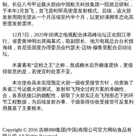
制。长征八号甲运载火箭由中国航天科技集团一院抓总研制，
于本年2月首飞，首飞昔时即高密度发射模式。后续，该火箭
发射周期无望从一个月压缩至约半个月，以更好满脚常态化高
密度发射需求。
12月7日，2025年丝绸之电视配合体高峰论坛正在阳江举
行。省委黄坤明出席揭幕式，取副部长、地方电视总台台长慎
海雄，肯尼亚国度办理委员会约瑟夫·迈纳·穆鲁里配合启动论
坛。
木薯素有“淀粉之王”之称，熬成糖水后升糖速度快，更值
得留意的是，若便宜时处置不妥。
本次使命虽未实现预定火箭一级收受接管方针，但查验了
朱雀三号运载火箭测试、发射和飞翔全过程方案的准确性、
合，各系统接口的婚配性，获取了火箭实正在飞翔形态下的环
节工程数据，为后续发射办事、子级靠得住收受接管可反复利
用奠基了主要根本。
Copyright © 2016 吉林888集团(中国)有限公司官方网站食品有