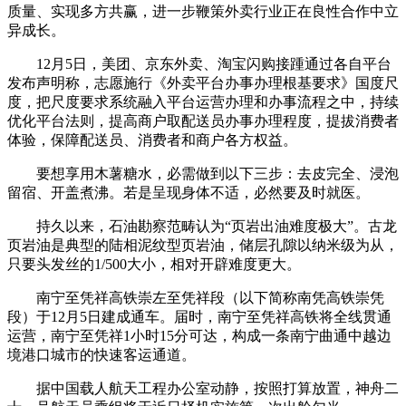
质量、实现多方共赢，进一步鞭策外卖行业正在良性合作中立
异成长。
12月5日，美团、京东外卖、淘宝闪购接踵通过各自平台
发布声明称，志愿施行《外卖平台办事办理根基要求》国度尺
度，把尺度要求系统融入平台运营办理和办事流程之中，持续
优化平台法则，提高商户取配送员办事办理程度，提拔消费者
体验，保障配送员、消费者和商户各方权益。
要想享用木薯糖水，必需做到以下三步：去皮完全、浸泡
留宿、开盖煮沸。若是呈现身体不适，必然要及时就医。
持久以来，石油勘察范畴认为“页岩出油难度极大”。古龙
页岩油是典型的陆相泥纹型页岩油，储层孔隙以纳米级为从，
只要头发丝的1/500大小，相对开辟难度更大。
南宁至凭祥高铁崇左至凭祥段（以下简称南凭高铁崇凭
段）于12月5日建成通车。届时，南宁至凭祥高铁将全线贯通
运营，南宁至凭祥1小时15分可达，构成一条南宁曲通中越边
境港口城市的快速客运通道。
据中国载人航天工程办公室动静，按照打算放置，神舟二