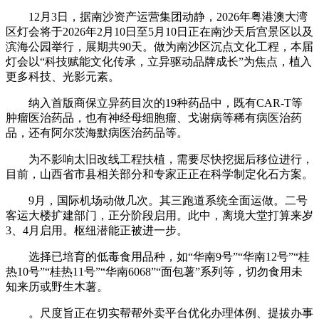
12月3日，据南沙资产运营集团动静，2026年粤港澳大湾
区灯会将于2026年2月10日至5月10日正在南沙天后宫景区以及
滨海公园举行，展期共90天。做为南沙区沉点文化工程，本届
灯会以“科技赋能文化传承，立异驱动品牌成长”为焦点，植入
更多科技、光影元素。
纳入首版商保立异药目次的19种药品中，既有CAR-T等
肿瘤医治药品，也有神经母细胞瘤、戈谢病等稀有病医治药
品，还有阿尔茨海默病医治药品等。
为不影响太旧改线工程扶植，需要尽快挖掘后移位进行，
目前，山西省市县相关部分和专家正正在科学制定化石方案。
9月，国际机场动做几次。其三跑道系统全面运做。二号
客运大楼扩建部门，正分阶段启用。此中，离境大堂打算来岁
3、4月启用。枢纽潜能正被进一步。
选择已培育的低毒食用品种，如“华南9号”“华南12号”“桂
热10号”“桂热11号”“华南6068”“面包薯”系列等，切勿食用未
知来历或野生木薯。
。尺度旨正在切实帮帮外卖平台优化办理体例、提拔办事