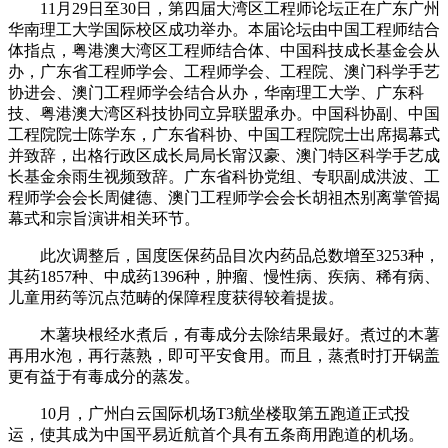
11月29日至30日，第四届大湾区工程师论坛正在广东广州
华南理工大学国际校区成功举办。本届论坛由中国工程师结合
体指点，粤港澳大湾区工程师结合体、中国科技成长基金会从
办，广东省工程师学会、工程师学会、工程院、澳门科学手艺
协进会、澳门工程师学会结合从办，华南理工大学、广东科
技、粤港澳大湾区科技协同立异联盟承办。中国科协副、中国
工程院院士陈学东，广东省科协、中国工程院院士出席揭幕式
并致辞，出格行政区成长局局长甯汉豪、澳门特区科学手艺成
长基金余雨生视频致辞。广东省科协党组、专职副成洪波、工
程师学会会长周健德、澳门工程师学会会长胡祖杰别离掌管揭
幕式和宗旨演讲相关环节。
此次调整后，国度医保药品目次内药品总数增至3253种，
其药1857种、中成药1396种，肿瘤、慢性病、疾病、稀有病、
儿童用药等沉点范畴的保障程度获得较着提拔。
木薯块根经水煮后，有毒成分去除结果最好。煮过的木薯
再用水泡，再行蒸熟，即可平安食用。而且，蒸煮时打开锅盖
更有益于有毒成分的蒸发。
10月，广州白云国际机场T3航坐楼取第五跑道正式投
运，使其成为中国平易近航首个具有五条商用跑道的机场。