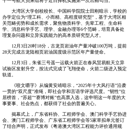
十一号航天员乘组将于近日择机实施第一次出舱勾当。
大湾区大学创校校长、中国科学院院士田刚暗示，学校的
办学定位为“理工科、小而精、高程度研究型”，基于大湾区相
关范畴劣势和成长需求，聚焦物质科学、先辈工程、生命科
学、消息科学手艺、理学、金融办理等6个范畴，培育具备处
理复杂问题和立异实践能力的高本质研究型人才。
12月3日20时18分，古龙页岩油年产量冲破100万吨，提前
28天完成古龙陆相页岩油国度级示范区年产量使命。
12月3日，朱雀三号遥一运载火箭正在春风贸易航天立异
试验区发射升空，按法式完成了飞翔使命，火箭二级进入预定
轨道。
《咬文嚼字》从编黄安靖暗示，“2025年十大风行语”沿袭
一贯的“双尺度”准绳，即社会学和言语学评选尺度。“韧性”位
居榜首，“苏超”“赛博对账”也高票入选，这申明这一年度的大
事要事、社会热点，都获得了社会的普遍关心。
揭幕式上，广东省科协、工程师学会、澳门科学手艺协进
会、澳门工程师学会、广东省工程师学会等5家草拟单元签订
了结合声明，正式发布《粤港澳大湾区工程能力评价通用规