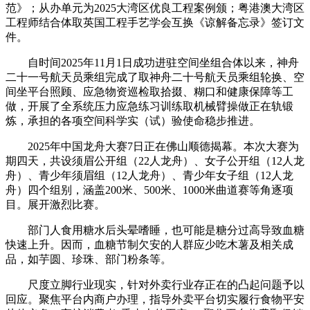
范》；从办单元为2025大湾区优良工程案例颁；粤港澳大湾区
工程师结合体取英国工程手艺学会互换《谅解备忘录》签订文
件。
自时间2025年11月1日成功进驻空间坐组合体以来，神舟
二十一号航天员乘组完成了取神舟二十号航天员乘组轮换、空
间坐平台照顾、应急物资巡检取拾掇、糊口和健康保障等工
做，开展了全系统压力应急练习训练取机械臂操做正在轨锻
炼，承担的各项空间科学实（试）验使命稳步推进。
2025年中国龙舟大赛7日正在佛山顺德揭幕。本次大赛为
期四天，共设须眉公开组（22人龙舟）、女子公开组（12人龙
舟）、青少年须眉组（12人龙舟）、青少年女子组（12人龙
舟）四个组别，涵盖200米、500米、1000米曲道赛等角逐项
目。展开激烈比赛。
部门人食用糖水后头晕嗜睡，也可能是糖分过高导致血糖
快速上升。因而，血糖节制欠安的人群应少吃木薯及相关成
品，如芋圆、珍珠、部门粉条等。
尺度立脚行业现实，针对外卖行业存正在的凸起问题予以
回应。聚焦平台内商户办理，指导外卖平台切实履行食物平安