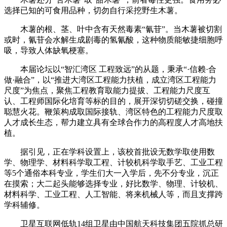
选择已知的可食用品种，切勿自行采挖野生木薯。
木薯的根、茎、叶中含有天然毒素“氰苷”。当木薯被切割
或时，氰苷会水解生成剧毒的氢氰酸，这种物质能敏捷细胞呼
吸，导致人体缺氧梗塞。
本届论坛以“智汇湾区 工程致远”的从题，秉承“·信赖·合
做·融合”，以“推进大湾区工程能力扶植，成立湾区工程能力
尺度”为焦点，聚焦工程教育取能力提拔、工程能力尺度互
认、工程师国际化培育等标的目的，展开深切切磋交换，碰撞
聪慧火花。鞭策构成取国际接轨、湾区特色的工程能力尺度取
人才成长生态，帮力建立具有全球合作力的高程度人才高地扶
植。
据引见，正在学科设置上，该校首批设无数学取使用数
学、物理学、材料科学取工程、计较机科学取手艺、工业工程
等5个通俗本科专业，学生们大一入学后，先不分专业，沉正
在摸索；大二起头能够选择专业，好比数学、物理、计较机、
材料科学、工业工程、人工智能、将来机械人等，而且支撑跨
学科辅修。
卫星互联网低轨14组卫星由中国航天科技集团五院抓总研